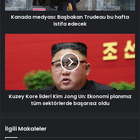
edecek
Kanada medyası: Başbakan Trudeau bu hafta
istifa edecek
Kuzey
Kore
lideri
Kim
Jong
Un:
Ekonomi
planımız
tüm
Kuzey Kore lideri Kim Jong Un: Ekonomi planımız
sektörlerde
başarısız
tüm sektörlerde başarısız oldu
oldu
İlgili Makaleler