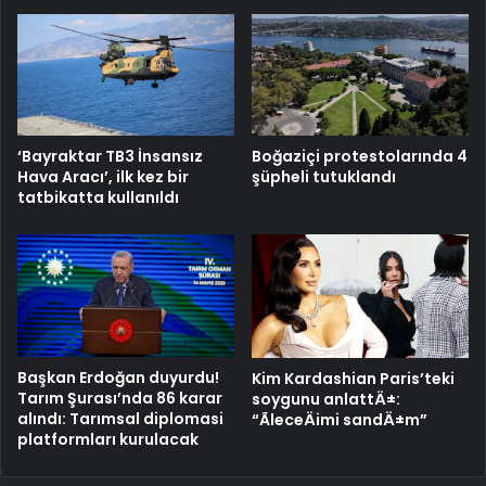
‘Bayraktar TB3 İnsansız
Boğaziçi protestolarında 4
Hava Aracı’, ilk kez bir
şüpheli tutuklandı
tatbikatta kullanıldı
Başkan Erdoğan duyurdu!
Kim Kardashian Paris’teki
Tarım Şurası’nda 86 karar
soygunu anlattÄ±:
alındı: Tarımsal diplomasi
“ÃleceÄimi sandÄ±m”
platformları kurulacak