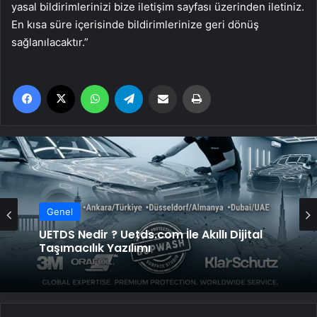
yasal bildirimlerinizi bize iletişim sayfası üzerinden iletiniz.
En kısa süre içerisinde bildirimlerinize geri dönüş
sağlanılacaktır.”
Facebook
X
WhatsApp
Telegram
Email'den paylaş
Yaz
Genel
Genel
UETDS Nedir ? Uetds.com İle Akıllı Dijital
Datahost İle Güvenilir Sunucu Hizmetleri
Taşımacılık Yazılımı