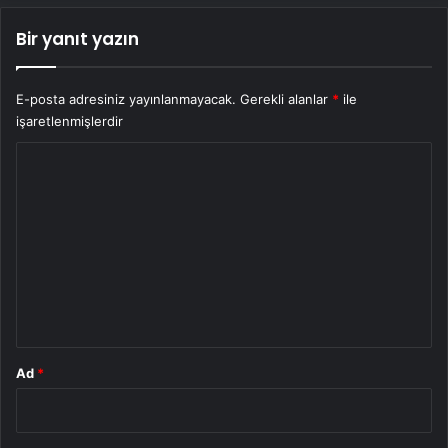
Bir yanıt yazın
E-posta adresiniz yayınlanmayacak.
Gerekli alanlar
*
ile
işaretlenmişlerdir
Y
o
r
u
m
*
Ad
*