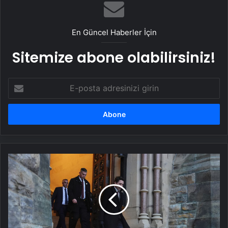
En Güncel Haberler İçin
Sitemize abone olabilirsiniz!
E-
posta
adresinizi
girin
Kanada
medyası:
Başbakan
Trudeau
bu
hafta
istifa