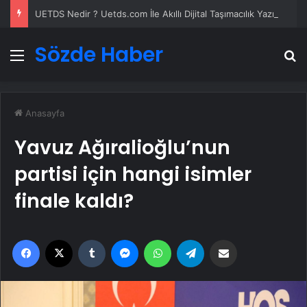
UETDS Nedir ? Uetds.com İle Akıllı Dijital Taşımacılık Yazılımı
Sözde Haber
Menü
A
Anasayfa
Yavuz Ağıralioğlu’nun
partisi için hangi isimler
finale kaldı?
Facebook
X
Tumblr
Messenger
WhatsApp
Telegram
Email'den paylaş