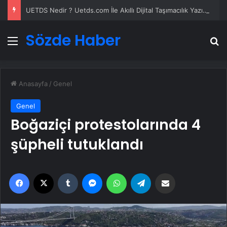
UETDS Nedir ? Uetds.com İle Akıllı Dijital Taşımacılık Yazılımı
Sözde Haber
Menü
A
Anasayfa
/
Genel
Genel
Boğaziçi protestolarında 4
şüpheli tutuklandı
Facebook
X
Tumblr
Messenger
WhatsApp
Telegram
Email'den paylaş