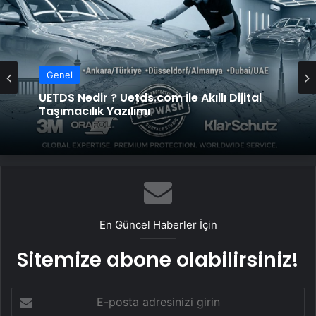
Genel
Genel
UETDS Nedir ? Uetds.com İle Akıllı Dijital
Taşımacılık Yazılımı
Datahost İle Güvenilir Sunucu Hizmetleri
En Güncel Haberler İçin
Sitemize abone olabilirsiniz!
E-
posta