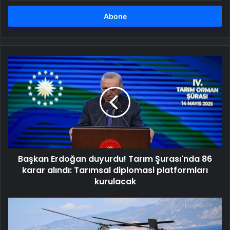
adresinizi
girin
Başkan
Erdoğan
duyurdu!
Tarım
Şurası'nda
86
karar
alındı:
Tarımsal
Başkan Erdoğan duyurdu! Tarım Şurası'nda 86
diplomasi
platformları
karar alındı: Tarımsal diplomasi platformları
kurulacak
kurulacak
'Bayraktar
TB3
İnsansız