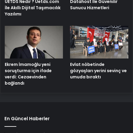
UETDS Nedir ? Uetds.com
Datahost İle Güvenilir
İle Akıllı Dijital Taşımacılık
Sunucu Hizmetleri
Yazılımı
Ekrem İmamoğlu yeni
Evlat nöbetinde
soruşturma için ifade
gözyaşları yerini sevinç ve
verdi: Cezaevinden
umuda bıraktı
bağlandı
En Güncel Haberler