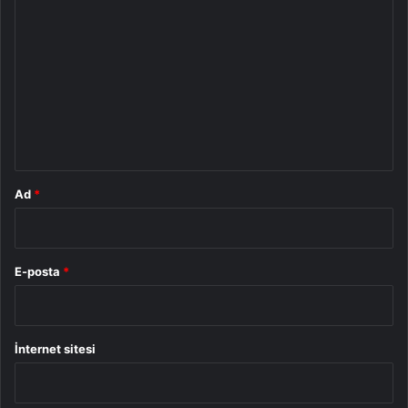
o
r
u
m
*
Ad
*
E-posta
*
İnternet sitesi