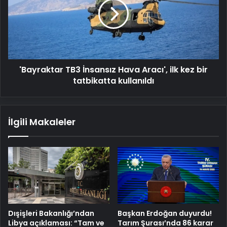
Hava
Aracı',
ilk
kez
bir
tatbikatta
'Bayraktar TB3 İnsansız Hava Aracı', ilk kez bir
kullanıldı
tatbikatta kullanıldı
İlgili Makaleler
Dışişleri Bakanlığı’ndan
Başkan Erdoğan duyurdu!
Libya açıklaması: “Tam ve
Tarım Şurası’nda 86 karar