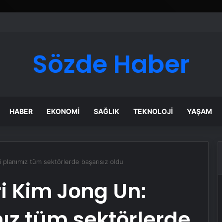
ı Dijital Taşımacılık Yazılımı
Sözde Haber
HABER
EKONOMI
SAĞLIK
TEKNOLOJI
YAŞAM
 planımız tüm sektörlerde başarısız oldu
ri Kim Jong Un:
ız tüm sektörlerde