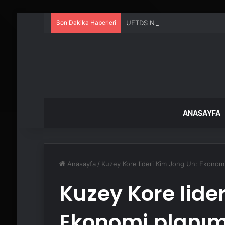
Son Dakika Haberleri
UETDS Nedir ? Uetds.com İle Akıll
ANASAYFA
Anasayfa
/
Kuzey Kore lideri Kim Jong Un: Ekonomi
Kuzey Kore lide
Ekonomi planım