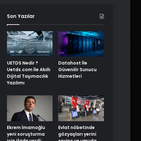
Son Yazılar
UETDS Nedir ?
Datahost İle
Uetds.com İle Akıllı
Güvenilir Sunucu
Dijital Taşımacılık
Hizmetleri
Yazılımı
Ekrem İmamoğlu
Evlat nöbetinde
yeni soruşturma
gözyaşları yerini
için ifade verdi:
sevinç ve umuda