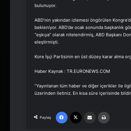
bulunuyor.
ABD’nin yakından izlemesi öngörülen Kongre’
bekleniyor. ABD’de ocak sonunda başkanlık gör
“eşkıya” olarak nitelendirmiş, ABD Başkanı Don
eleştirmişti.
Kore İşçi Partisinin en üst düzey karar alma or
Haber Kaynak : TR.EURONEWS.COM
“Yayınlanan tüm haber ve diğer içerikler ile ilgil
üzerinden iletiniz. En kısa süre içerisinde bildi
Facebook
X
Email'den paylaş
Yaz
Paylaş