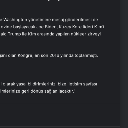
AK Partili Hüseyin Yayman’dan
terörsüz Türkiye mesajı: Bu defa
de Washington yönetimine mesaj gönderilmesi de
sonuç alacağız
evine başlayacak Joe Biden, Kuzey Kore lideri Kim’i
ald Trump ile Kim arasında yapılan nükleer zirveyi
Başkan Erdoğan, 3 ülkenin
büyükelçisini kabul etti
ganı olan Kongre, en son 2016 yılında toplanmıştı.
Dışişleri Bakanı Hakan Fidan
Ukraynalı mevkidaşı ile görüştü
i olarak yasal bildirimlerinizi bize iletişim sayfası
Boğaziçi Üniversitesi’ndeki olaylarda
rimlerinize geri dönüş sağlanılacaktır.”
6 tutuklama
Dışişleri Bakanlığı’ndan Libya
açıklaması: “Tam ve kalıcı ateşkes
sağlanması için diyaloğa girilmesi