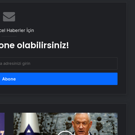
AK Partili Hüseyin Yayman’dan
terörsüz Türkiye mesajı: Bu defa
sonuç alacağız
el Haberler İçin
Başkan Erdoğan, 3 ülkenin
ne olabilirsiniz!
büyükelçisini kabul etti
Dışişleri Bakanı Hakan Fidan
Ukraynalı mevkidaşı ile görüştü
Boğaziçi Üniversitesi’ndeki olaylarda
6 tutuklama
İsrail
Dışişleri Bakanlığı’ndan Libya
Cumhurbaşkanı,
açıklaması: “Tam ve kalıcı ateşkes
hükümeti
sağlanması için diyaloğa girilmesi
kurma