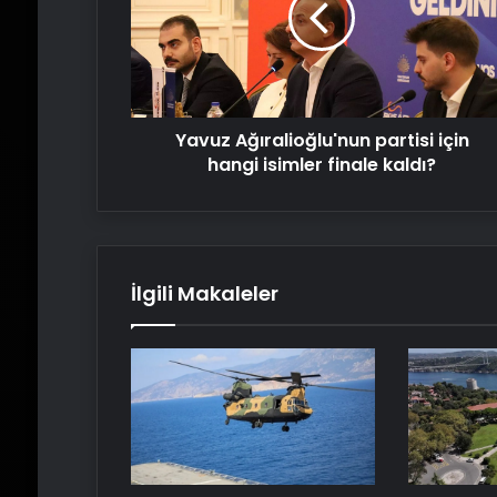
hangi
isimler
finale
kaldı?
Yavuz Ağıralioğlu'nun partisi için
hangi isimler finale kaldı?
İlgili Makaleler