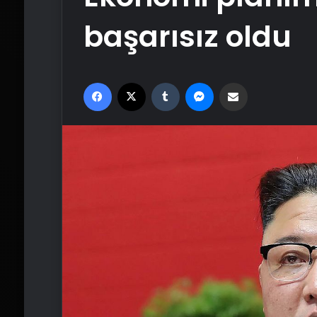
başarısız oldu
Facebook
X
Tumblr
Messenger
Email'den paylaş