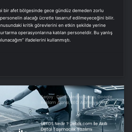
Dışişleri Bakanı Hakan Fidan
Ukraynalı mevkidaşı ile görüştü
gibi bir afet bölgesinde gece gündüz demeden zorlu
personelin alacağı ücretle tasarruf edilmeyeceğini bilir.
nusundaki kritik görevlerini en etkin şekilde yerine
Boğaziçi Üniversitesi’ndeki olaylarda
urtarma operasyonlarına katılan personeldir. Bu yanlış
6 tutuklama
lunacağım” ifadelerini kullanmıştı.
‘Bayraktar TB3 İnsansız Hava Aracı’,
ilk kez bir tatbikatta kullanıldı
Serjoy : Dijital Medya Ajansı, Google
Reklam Ajansı, SEO Ajansı ve Web
Tasarım Ajansı
UETDS Nedir ? Uetds.com İle Akıllı
Dijital Taşımacılık Yazılımı