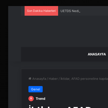
Son Dakika Haberleri
UETDS Nedir ? Uetds.com İle Akıll
ANASAYFA
Anasayfa
/
Haber
/
İktidar, AFAD personeline kapıla
Genel
Trend