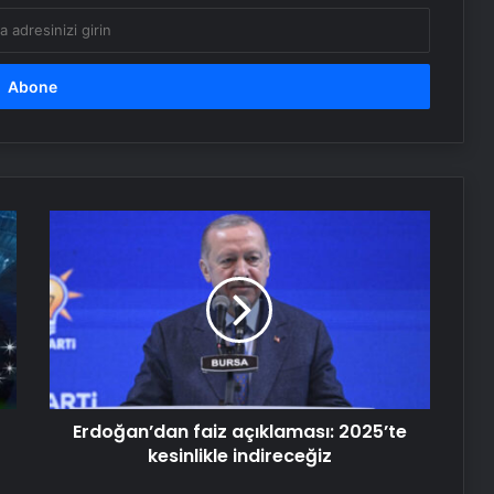
Dışişleri Bakanı Hakan Fidan
Ukraynalı mevkidaşı ile görüştü
Boğaziçi Üniversitesi’ndeki olaylarda
6 tutuklama
‘Bayraktar TB3 İnsansız Hava Aracı’,
Erdoğan’dan
ilk kez bir tatbikatta kullanıldı
faiz
açıklaması:
2025’te
Serjoy : Dijital Medya Ajansı, Google
kesinlikle
Reklam Ajansı, SEO Ajansı ve Web
indireceğiz
Tasarım Ajansı
UETDS Nedir ? Uetds.com İle Akıllı
Erdoğan’dan faiz açıklaması: 2025’te
Dijital Taşımacılık Yazılımı
kesinlikle indireceğiz