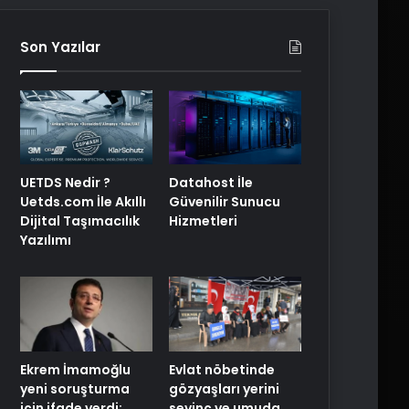
Son Yazılar
UETDS Nedir ?
Datahost İle
Uetds.com İle Akıllı
Güvenilir Sunucu
Dijital Taşımacılık
Hizmetleri
Yazılımı
Ekrem İmamoğlu
Evlat nöbetinde
yeni soruşturma
gözyaşları yerini
için ifade verdi:
sevinç ve umuda