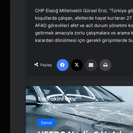
CHP Elazığ Milletvekili Gürsel Erol, “Türkiye 
koşullarda çalışan, afetlerde hayat kurtaran 27 
AFAD görevlileri afet ve acil durum yönetimi ko
getirmek amacıyla zorlu çalışmalara ve arama k
karardan dönülmesi için gerekli girişimlerde bu
Facebook
X
Email'den paylaş
Yaz
Paylaş
Sonrakini Oku
Genel
Genel