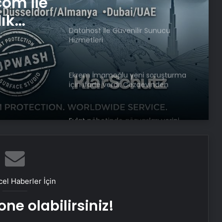
Datahost İle Güvenilir Sunucu
com İle
Hizmetleri
lık
Ekrem İmamoğlu yeni soruşturma
r
için ifade verdi: Cezaevinden
bağlandı
Evlat nöbetinde gözyaşları yerini
sevinç ve umuda bıraktı
AK Partili Hüseyin Yayman’dan
terörsüz Türkiye mesajı: Bu defa
sonuç alacağız
el Haberler İçin
Başkan Erdoğan, 3 ülkenin
büyükelçisini kabul etti
ne olabilirsiniz!