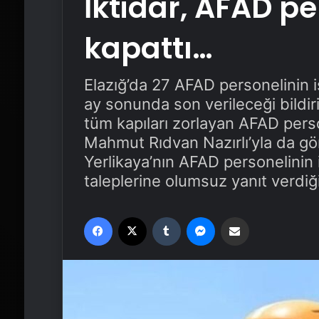
İktidar, AFAD pe
kapattı…
Elazığ’da 27 AFAD personelinin i
ay sonunda son verileceği bildiri
tüm kapıları zorlayan AFAD person
Mahmut Rıdvan Nazırlı’yla da görüş
Yerlikaya’nın AFAD personelinin
taleplerine olumsuz yanıt verdiği
Facebook
X
Tumblr
Messenger
Email'den paylaş