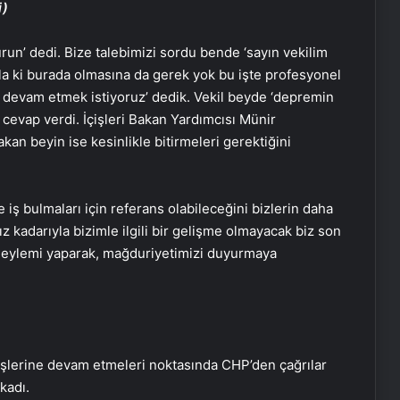
i)
run’ dedi. Bize talebimizi sordu bende ‘sayın vekilim
illa ki burada olmasına da gerek yok bu işte profesyonel
e devam etmek istiyoruz’ dedik. Vekil beyde ‘depremin
 cevap verdi. İçişleri Bakan Yardımcısı Münir
kan beyin ise kesinlikle bitirmeleri gerektiğini
 iş bulmaları için referans olabileceğini bizlerin daha
ız kadarıyla bizimle ilgili bir gelişme olmayacak biz son
AK Partili Hüseyin Yayman’dan
a eylemi yaparak, mağduriyetimizi duyurmaya
terörsüz Türkiye mesajı: Bu defa
sonuç alacağız
Başkan Erdoğan, 3 ülkenin
büyükelçisini kabul etti
 işlerine devam etmeleri noktasında CHP’den çağrılar
kadı.