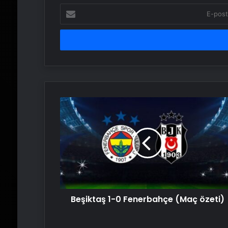
E-
posta
adresinizi
girin
Beşiktaş
1-
0
Fenerbahçe
(Maç
özeti)
Beşiktaş 1-0 Fenerbahçe (Maç özeti)