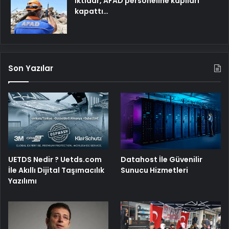
İktidar, AFAD personeline kapıları
kapattı…
Son Yazılar
UETDS Nedir ? Uetds.com
Datahost İle Güvenilir
İle Akıllı Dijital Taşımacılık
Sunucu Hizmetleri
Yazılımı