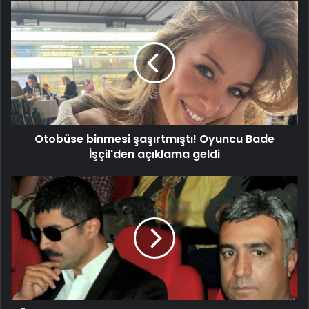
Otobüse
binmesi
şaşırtmıştı!
Oyuncu
Bade
İşçil'den
açıklama
geldi
Otobüse binmesi şaşırtmıştı! Oyuncu Bade
İşçil'den açıklama geldi
Özcan
Deniz,
ağabeyine
seslendi:
"Akıl
tutulması
yaşıyorsun"