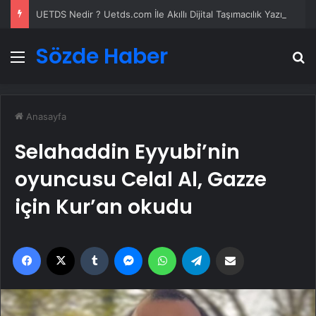
UETDS Nedir ? Uetds.com İle Akıllı Dijital Taşımacılık Yazılımı
Sözde Haber
Menü
A
Anasayfa
Selahaddin Eyyubi’nin
oyuncusu Celal Al, Gazze
için Kur’an okudu
Facebook
X
Tumblr
Messenger
WhatsApp
Telegram
Email'den paylaş