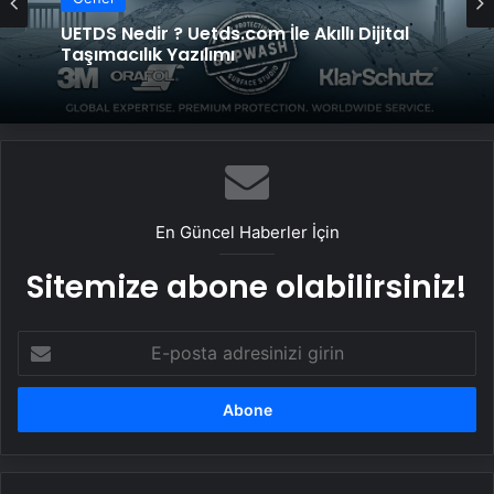
Genel
Genel
UETDS Nedir ? Uetds.com İle Akıllı Dijital
Taşımacılık Yazılımı
Datahost İle Güvenilir Sunucu Hizmetleri
En Güncel Haberler İçin
Sitemize abone olabilirsiniz!
E-
posta
adresinizi
girin