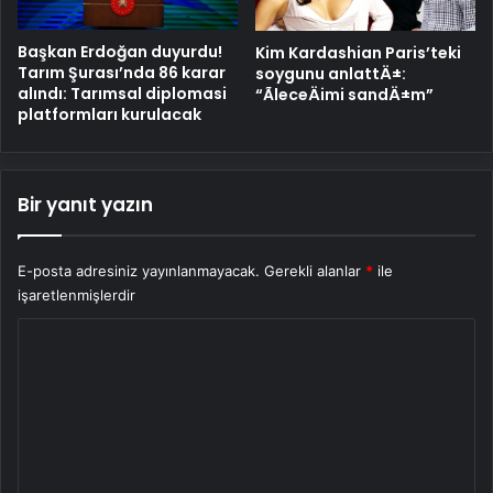
Başkan Erdoğan duyurdu!
Kim Kardashian Paris’teki
Tarım Şurası’nda 86 karar
soygunu anlattÄ±:
alındı: Tarımsal diplomasi
“ÃleceÄimi sandÄ±m”
platformları kurulacak
Bir yanıt yazın
E-posta adresiniz yayınlanmayacak.
Gerekli alanlar
*
ile
işaretlenmişlerdir
Y
o
r
u
m