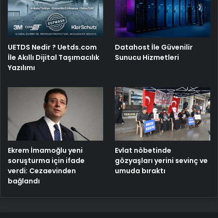
UETDS Nedir ? Uetds.com
Datahost İle Güvenilir
İle Akıllı Dijital Taşımacılık
Sunucu Hizmetleri
Yazılımı
Ekrem İmamoğlu yeni
Evlat nöbetinde
soruşturma için ifade
gözyaşları yerini sevinç ve
verdi: Cezaevinden
umuda bıraktı
bağlandı