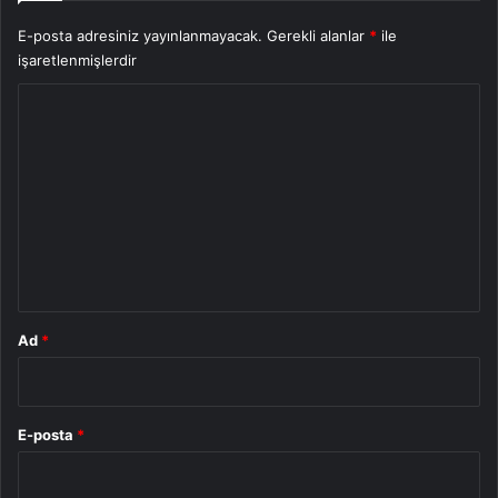
E-posta adresiniz yayınlanmayacak.
Gerekli alanlar
*
ile
işaretlenmişlerdir
Y
o
r
u
m
*
Ad
*
E-posta
*