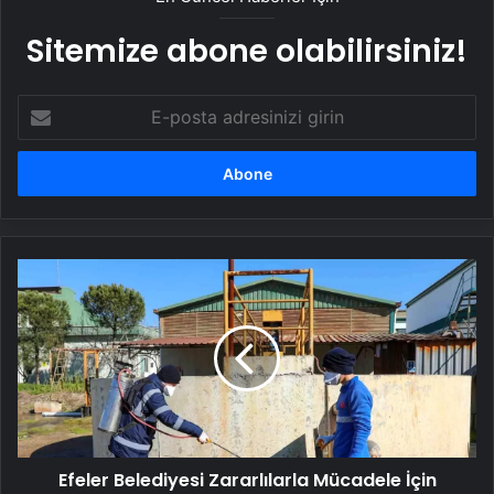
Sitemize abone olabilirsiniz!
E-
posta
adresinizi
girin
Efeler
Belediyesi
Zararlılarla
Mücadele
İçin
İlaçlama
Çalışmalarına
Devam
Ediyor
Efeler Belediyesi Zararlılarla Mücadele İçin