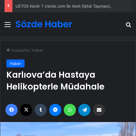
UETDS Nedir ? Uetds.com İle Akıllı Dijital Taşımacılık Yazılımı
Sözde Haber
Menü
A
Anasayfa
/
Haber
Haber
Karlıova’da Hastaya
Helikopterle Müdahale
Facebook
X
Tumblr
Messenger
WhatsApp
Telegram
Email'den paylaş