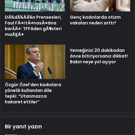
Genç kadınlarda otizm
DÃ¼dÃ¼ÄÃ¼n Prensesleri,
vakaları neden arttı?
Faul FÄ±rtÄ±nasÄ±âna
karÅÄ±: TFFâden gÃ¶steri
maÃ§Ä±
Yemeğinizi 20 dakikadan
önce bitiriyorsanız dikkat!
Bakın neye yol açıyor
Özgür Özel’den kadınlara
yönelik kullanılan dile
tepki: “Utanmazca
hakaret ettiler”
Bir yanıt yazın