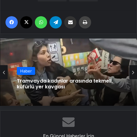
Facebook
X
WhatsApp
Telegram
Email'den paylaş
Yaz
Haber
Tramvayda kadınlar arasında tekmeli,
küfürlü yer kavgası
En Güncel Haberler İçin