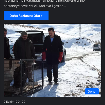
hastalanan bir vatandaş, ambulans helikopterle alınıp
hastaneye sevk edildi. Karlıova ilçesine…
Daha Fazlasını Oku »
Genel
Editör
0
7