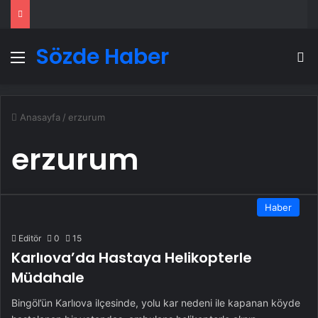
Sözde Haber
Menü
A
Anasayfa
/
erzurum
erzurum
Haber
Editör
0
15
Karlıova’da Hastaya Helikopterle
Müdahale
Bingöl’ün Karlıova ilçesinde, yolu kar nedeni ile kapanan köyde