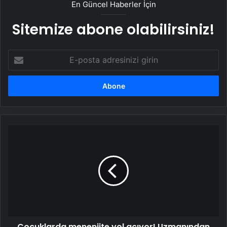
En Güncel Haberler İçin
Sitemize abone olabilirsiniz!
E-
posta
adresinizi
girin
Çocuklarda
menenjite
yol
açıyor!
Uzmanından
enfeksiyon
uyarısı
Çocuklarda menenjite yol açıyor! Uzmanından