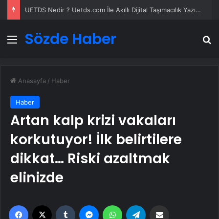
UETDS Nedir ? Uetds.com İle Akıllı Dijital Taşımacılık Yazılımı
Sözde Haber
Menü
A
Anasayfa
/
Haber
Haber
Artan kalp krizi vakaları
korkutuyor! İlk belirtilere
dikkat… Riski azaltmak
elinizde
Facebook
X
Tumblr
Messenger
WhatsApp
Telegram
Email'den paylaş