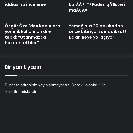
iddiasına inceleme
karÅÄ±: TFFâden gÃ¶steri
maÃ§Ä±
Özgür Özel’den kadınlara
Yemeğinizi 20 dakikadan
yönelik kullanılan dile
önce bitiriyorsanız dikkat!
tepki: “Utanmazca
Bakın neye yol açıyor
hakaret ettiler”
Bir yanıt yazın
E-posta adresiniz yayınlanmayacak.
Gerekli alanlar
*
ile
işaretlenmişlerdir
Y
o
r
u