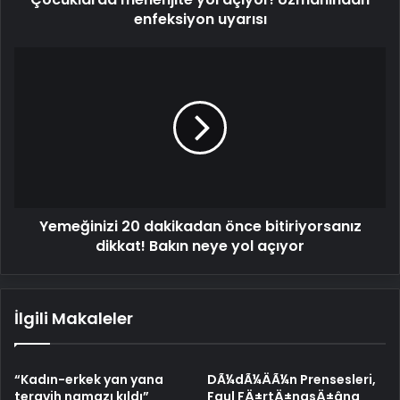
enfeksiyon uyarısı
Yemeğinizi
20
dakikadan
önce
bitiriyorsanız
dikkat!
Bakın
neye
yol
Yemeğinizi 20 dakikadan önce bitiriyorsanız
açıyor
dikkat! Bakın neye yol açıyor
İlgili Makaleler
“Kadın-erkek yan yana
DÃ¼dÃ¼ÄÃ¼n Prensesleri,
teravih namazı kıldı”
Faul FÄ±rtÄ±nasÄ±âna