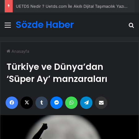
UETDS Nedir ? Uetds.com İle Akıllı Dijital Taşımacılık Yazılımı
Sözde Haber
Menü
A
Anasayfa
Türkiye ve Dünya’dan
‘Süper Ay’ manzaraları
Facebook
X
Tumblr
Messenger
WhatsApp
Telegram
Email'den paylaş