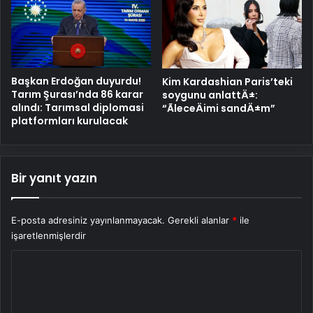
Başkan Erdoğan duyurdu!
Kim Kardashian Paris’teki
Tarım Şurası’nda 86 karar
soygunu anlattÄ±:
alındı: Tarımsal diplomasi
“ÃleceÄimi sandÄ±m”
platformları kurulacak
Bir yanıt yazın
E-posta adresiniz yayınlanmayacak.
Gerekli alanlar
*
ile
işaretlenmişlerdir
Y
o
r