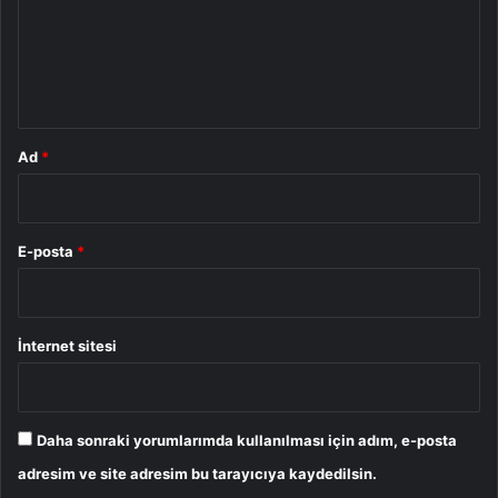
u
m
*
Ad
*
E-posta
*
İnternet sitesi
Daha sonraki yorumlarımda kullanılması için adım, e-posta
adresim ve site adresim bu tarayıcıya kaydedilsin.