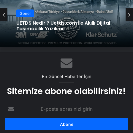
Genel
Genel
Datahost İle Güvenilir Sunucu Hizmetleri
UETDS Nedir ? Uetds.com İle Akıllı Dijital
Taşımacılık Yazılımı
En Güncel Haberler İçin
Sitemize abone olabilirsiniz!
E-
posta
adresinizi
girin