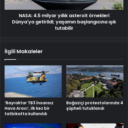
getirildi;
yaşamın
NASA: 4.5 milyar yıllık asteroit örnekleri
başlangıcına
ışık
Dünya'ya getirildi; yaşamın başlangıcına ışık
tutabilir
tutabilir
İlgili Makaleler
‘Bayraktar TB3 İnsansız
Boğaziçi protestolarında 4
Hava Aracı’, ilk kez bir
şüpheli tutuklandı
tatbikatta kullanıldı