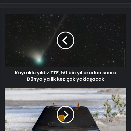
Kuyruklu
yıldız
ZTF,
50
bin
yıl
aradan
sonra
Dünya'ya
Kuyruklu yıldız ZTF, 50 bin yıl aradan sonra
ilk
kez
Dünya'ya ilk kez çok yaklaşacak
çok
yaklaşacak
NASA:
4.5
milyar
yıllık
asteroit
örnekleri
Dünya'ya