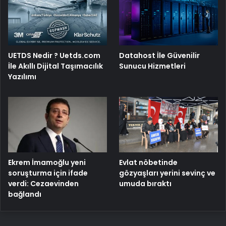
UETDS Nedir ? Uetds.com
Datahost İle Güvenilir
İle Akıllı Dijital Taşımacılık
Sunucu Hizmetleri
Yazılımı
Ekrem İmamoğlu yeni
Evlat nöbetinde
soruşturma için ifade
gözyaşları yerini sevinç ve
verdi: Cezaevinden
umuda bıraktı
bağlandı