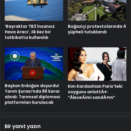
‘Bayraktar TB3 İnsansız
Boğaziçi protestolarında 4
Hava Aracı’, ilk kez bir
şüpheli tutuklandı
tatbikatta kullanıldı
Başkan Erdoğan duyurdu!
Kim Kardashian Paris’teki
Tarım Şurası’nda 86 karar
soygunu anlattÄ±:
alındı: Tarımsal diplomasi
“ÃleceÄimi sandÄ±m”
platformları kurulacak
Bir yanıt yazın