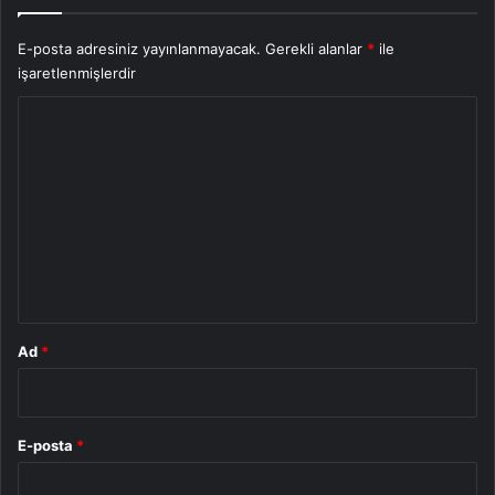
E-posta adresiniz yayınlanmayacak.
Gerekli alanlar
*
ile
işaretlenmişlerdir
Y
o
r
u
m
*
Ad
*
E-posta
*