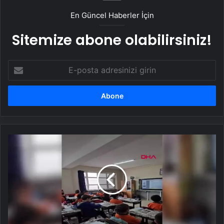
En Güncel Haberler İçin
Sitemize abone olabilirsiniz!
E-
posta
adresinizi
girin
Rizeli
Öğretmen,
Dubai'de
Üstün
Öğretmen
Ödülü
Aldı