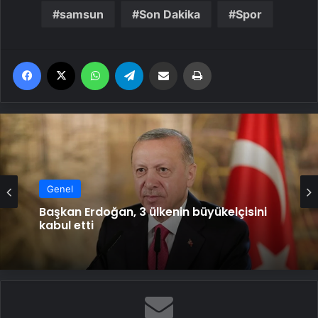
samsun
Son Dakika
Spor
Facebook
X
WhatsApp
Telegram
Email'den paylaş
Yaz
Genel
Başkan Erdoğan, 3 ülkenin büyükelçisini
kabul etti