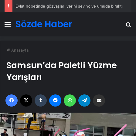
Evlat nöbetinde gözyaşları yerini sevinç ve umuda bıraktı
Sözde Haber
Menü
A
Anasayfa
Samsun’da Paletli Yüzme
Yarışları
Facebook
X
Tumblr
Messenger
WhatsApp
Telegram
Email'den paylaş