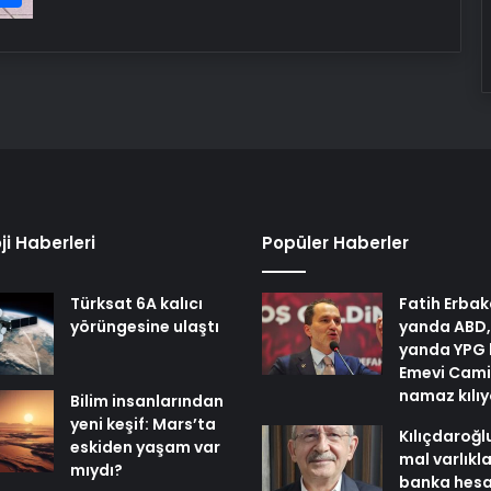
ji Haberleri
Popüler Haberler
Türksat 6A kalıcı
Fatih Erbak
yörüngesine ulaştı
yanda ABD,
yanda YPG 
Emevi Cami
namaz kılı
Bilim insanlarından
yeni keşif: Mars’ta
Kılıçdaroğl
eskiden yaşam var
mal varlıkl
mıydı?
banka hesa