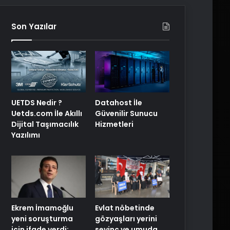
Son Yazılar
UETDS Nedir ?
Datahost İle
Uetds.com İle Akıllı
Güvenilir Sunucu
Dijital Taşımacılık
Hizmetleri
Yazılımı
Ekrem İmamoğlu
Evlat nöbetinde
yeni soruşturma
gözyaşları yerini
için ifade verdi:
sevinç ve umuda