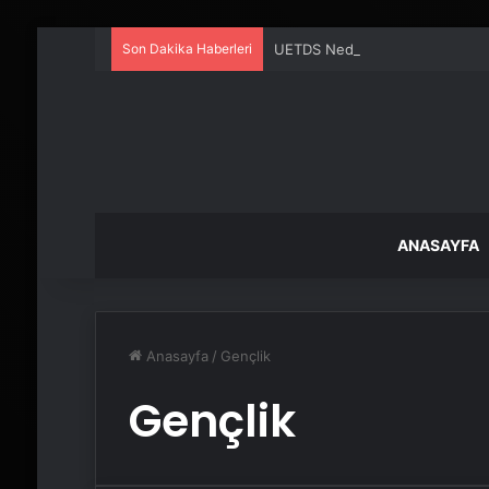
Son Dakika Haberleri
UETDS Nedir ? Uetds.com İle Akıll
ANASAYFA
Anasayfa
/
Gençlik
Gençlik