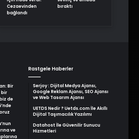
Cezaevinden
bıraktı
bağlandı
Rastgele Haberler
Serjoy : Dijital Medya Ajansı,
an: Bir
Google Reklam Ajansı, SEO Ajansı
 bir
ve Web Tasarım Ajansı
biz de
i’nde
UETDS Nedir ? Uetds.com İle Akıllı
yoruz
Dijital Taşımacılık Yazılımı
u’nun
Datahost İle Güvenilir Sunucu
arına ve
Hizmetleri
plarına