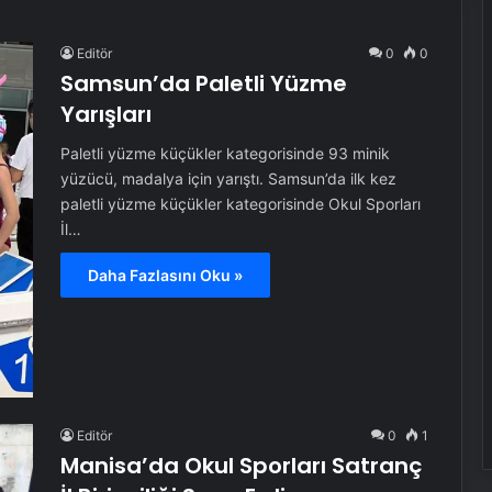
Editör
0
0
Samsun’da Paletli Yüzme
Yarışları
Paletli yüzme küçükler kategorisinde 93 minik
yüzücü, madalya için yarıştı. Samsun’da ilk kez
paletli yüzme küçükler kategorisinde Okul Sporları
İl…
Daha Fazlasını Oku »
Editör
0
1
Manisa’da Okul Sporları Satranç