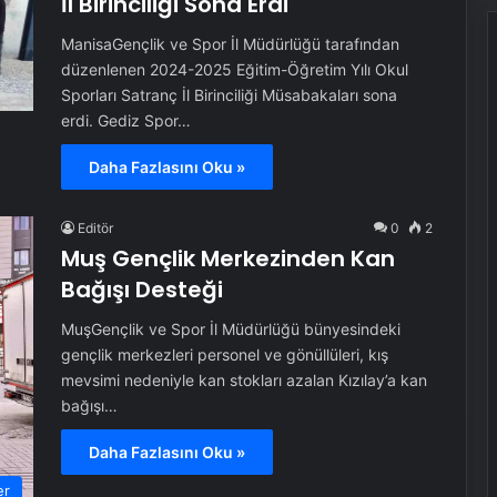
İl Birinciliği Sona Erdi
ManisaGençlik ve Spor İl Müdürlüğü tarafından
düzenlenen 2024-2025 Eğitim-Öğretim Yılı Okul
Sporları Satranç İl Birinciliği Müsabakaları sona
erdi. Gediz Spor…
Daha Fazlasını Oku »
Editör
0
2
Muş Gençlik Merkezinden Kan
Bağışı Desteği
MuşGençlik ve Spor İl Müdürlüğü bünyesindeki
gençlik merkezleri personel ve gönüllüleri, kış
mevsimi nedeniyle kan stokları azalan Kızılay’a kan
bağışı…
Daha Fazlasını Oku »
er