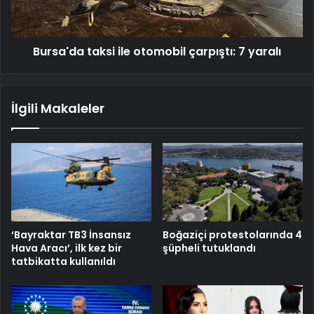
yaralı
Bursa'da taksi ile otomobil çarpıştı: 7 yaralı
İlgili Makaleler
‘Bayraktar TB3 İnsansız
Boğaziçi protestolarında 4
Hava Aracı’, ilk kez bir
şüpheli tutuklandı
tatbikatta kullanıldı