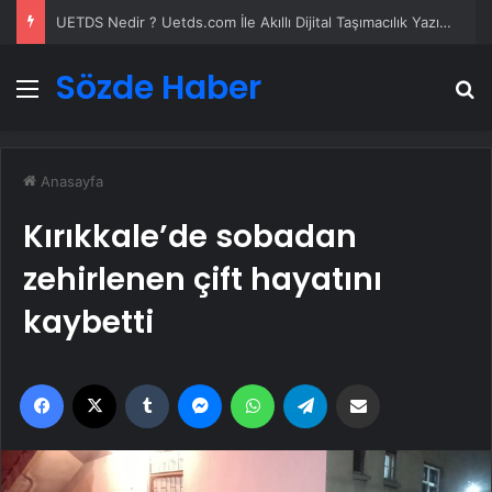
UETDS Nedir ? Uetds.com İle Akıllı Dijital Taşımacılık Yazılımı
Sözde Haber
Menü
A
Anasayfa
Kırıkkale’de sobadan
zehirlenen çift hayatını
kaybetti
Facebook
X
Tumblr
Messenger
WhatsApp
Telegram
Email'den paylaş