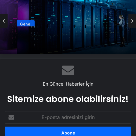
Genel
Datahost İle Güvenilir Sunucu Hizmetleri
En Güncel Haberler İçin
Sitemize abone olabilirsiniz!
E-
posta
adresinizi
girin