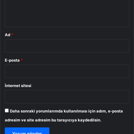
m
*
Ad
*
E-posta
*
İnternet sitesi
Daha sonraki yorumlarımda kullanılması için adım, e-posta
adresim ve site adresim bu tarayıcıya kaydedilsin.