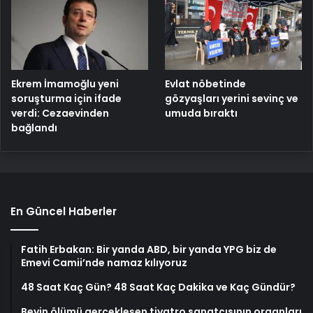
Ekrem İmamoğlu yeni
Evlat nöbetinde
soruşturma için ifade
gözyaşları yerini sevinç ve
verdi: Cezaevinden
umuda bıraktı
bağlandı
En Güncel Haberler
Fatih Erbakan: Bir yanda ABD, bir yanda YPG biz de
Emevi Camii’nde namaz kılıyoruz
48 Saat Kaç Gün? 48 Saat Kaç Dakika ve Kaç Gündür?
Beyin ölümü gerçekleşen tiyatro sanatçısının organları