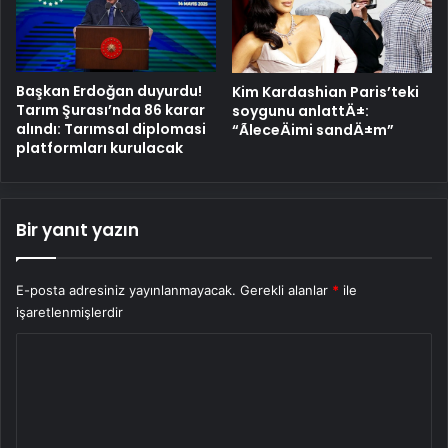
Başkan Erdoğan duyurdu!
Kim Kardashian Paris’teki
Tarım Şurası’nda 86 karar
soygunu anlattÄ±:
alındı: Tarımsal diplomasi
“ÃleceÄimi sandÄ±m”
platformları kurulacak
Bir yanıt yazın
E-posta adresiniz yayınlanmayacak.
Gerekli alanlar
*
ile
işaretlenmişlerdir
Y
o
r
u