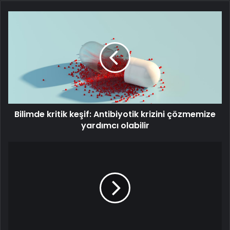
Bilimde
kritik
keşif:
Antibiyotik
krizini
çözmemize
yardımcı
olabilir
Bilimde kritik keşif: Antibiyotik krizini çözmemize
yardımcı olabilir
Sağlıklı
Hayat
Merkezi
danışmanlığında
5
ayda
31
kilo