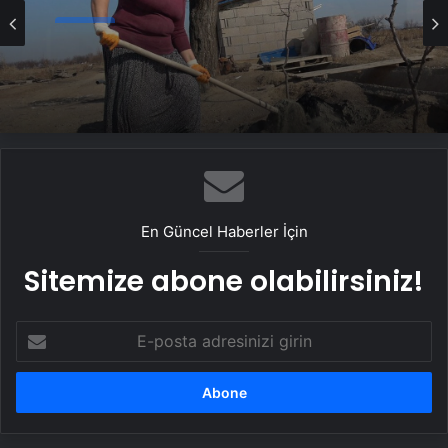
Haber
Kocası düşüp sakatlanınca inşaat işçisi
oldu: Dekorasyon, ısı yalıtım, boya…
Yapamadığı iş yok
En Güncel Haberler İçin
Sitemize abone olabilirsiniz!
E-
posta
adresinizi
girin