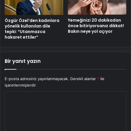
Yemeğinizi 20 dakikadan
Özgür Özel’den kadınlara
önce bitiriyorsanız dikkat!
yönelik kullanılan dile
Bakın neye yol açıyor
tepki: “Utanmazca
hakaret ettiler”
Bir yanıt yazın
E-posta adresiniz yayınlanmayacak.
Gerekli alanlar
*
ile
işaretlenmişlerdir
Y
o
r
u
m