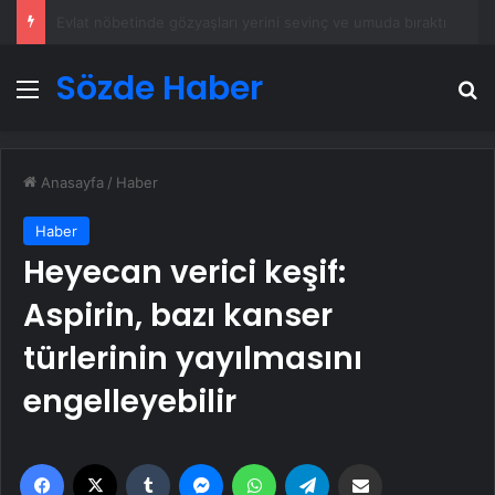
Başkan Erdoğan, 3 ülkenin büyükelçisini kabul etti
Sözde Haber
Menü
A
Anasayfa
/
Haber
Haber
Heyecan verici keşif:
Aspirin, bazı kanser
türlerinin yayılmasını
engelleyebilir
Facebook
X
Tumblr
Messenger
WhatsApp
Telegram
Email'den paylaş