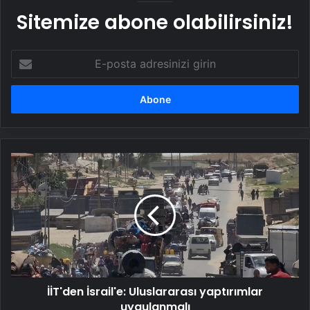
Sitemize abone olabilirsiniz!
E-
posta
adresinizi
girin
İİT'den
İsrail'e:
Uluslararası
yaptırımlar
uygulanmalı
İİT'den İsrail'e: Uluslararası yaptırımlar
uygulanmalı