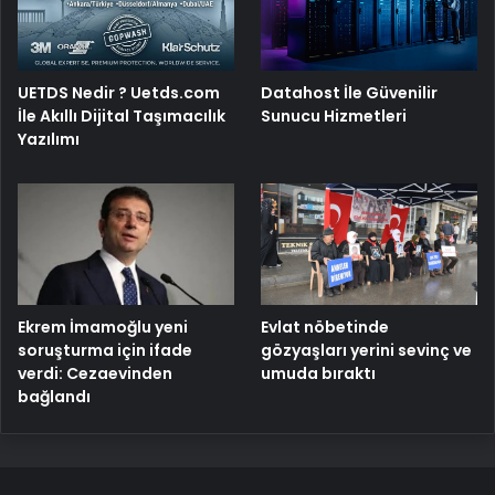
UETDS Nedir ? Uetds.com
Datahost İle Güvenilir
İle Akıllı Dijital Taşımacılık
Sunucu Hizmetleri
Yazılımı
Ekrem İmamoğlu yeni
Evlat nöbetinde
soruşturma için ifade
gözyaşları yerini sevinç ve
verdi: Cezaevinden
umuda bıraktı
bağlandı