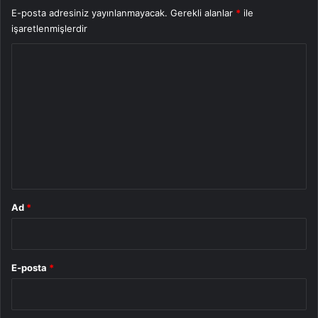
E-posta adresiniz yayınlanmayacak.
Gerekli alanlar
*
ile
işaretlenmişlerdir
Y
o
r
u
m
*
Ad
*
E-posta
*