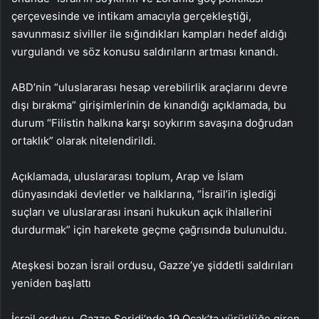
çerçevesinde ve intikam amacıyla gerçekleştiği,
savunmasız siviller ile sığındıkları kampları hedef aldığı
vurgulandı ve söz konusu saldırıların artması kınandı.
ABD’nin “uluslararası hesap verebilirlik araçlarını devre
dışı bırakma” girişimlerinin de kınandığı açıklamada, bu
durum “Filistin halkına karşı soykırım savaşına doğrudan
ortaklık” olarak nitelendirildi.
Açıklamada, uluslararası toplum, Arap ve İslam
dünyasındaki devletler ve halklarına, “İsrail’in işlediği
suçları ve uluslararası insani hukukun açık ihlallerini
durdurmak” için harekete geçme çağrısında bulunuldu.
⁠Ateşkesi bozan İsrail ordusu, Gazze’ye şiddetli saldırıları
yeniden başlattı
İsrail ordusu, Gazze Şeridi’nde 19 Ocak’ta yürürlüğe giren