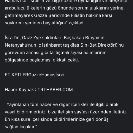
Hamas ise “İsrail’in verdiği sözlere uymadığını ve ateşkese
arabulucu ülkelerin gözü önünde sorumluluklarını yerine
getirmeyerek Gazze Şeridi’nde Filistin halkına karşı
soykırımı yeniden başlattığını” açıkladı.
İsrail’in, Gazze’ye saldırıları, Başbakan Binyamin
Netanyahu’nun iç istihbarat teşkilatı Şin-Bet Direktörü’nü
görevden alması gibi tartışmalı siyasi adımlarının
gölgesinde başlatması dikkati çekti.
ETİKETLERGazzeHamasİsrail
Haber Kaynak : TRTHABER.COM
“Yayınlanan tüm haber ve diğer içerikler ile ilgili olarak
yasal bildirimlerinizi bize iletişim sayfası üzerinden iletiniz.
En kısa süre içerisinde bildirimlerinize geri dönüş
sağlanılacaktır.”