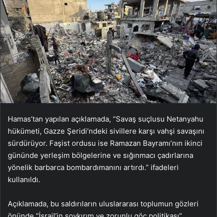
Hamas’tan yapılan açıklamada, “Savaş suçlusu Netanyahu
hükümeti, Gazze Şeridi’ndeki sivillere karşı vahşi savaşını
sürdürüyor. Faşist ordusu ise Ramazan Bayramı’nın ikinci
gününde yerleşim bölgelerine ve sığınmacı çadırlarına
yönelik barbarca bombardımanını artırdı.” ifadeleri
kullanıldı.
Açıklamada, bu saldırıların uluslararası toplumun gözleri
önünde “İsrail’in soykırım ve zorunlu göç politikası”