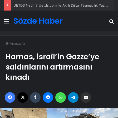
UETDS Nedir ? Uetds.com İle Akıllı Dijital Taşımacılık Yazılımı
Sözde Haber
Menü
A
Anasayfa
Hamas, İsrail’in Gazze’ye
saldırılarını artırmasını
kınadı
Facebook
X
Tumblr
Messenger
WhatsApp
Telegram
Email'den paylaş