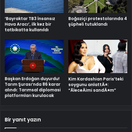
‘Bayraktar TB3 İnsansız
Boğaziçi protestolarında 4
Hava Aracı’, ilk kez bir
şüpheli tutuklandı
tatbikatta kullanıldı
Başkan Erdoğan duyurdu!
Kim Kardashian Paris’teki
Tarım Şurası’nda 86 karar
soygunu anlattÄ±:
alındı: Tarımsal diplomasi
“ÃleceÄimi sandÄ±m”
platformları kurulacak
Bir yanıt yazın