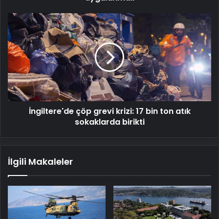
İngiltere'de
çöp
grevi
krizi:
17
bin
ton
atık
sokaklarda
İngiltere'de çöp grevi krizi: 17 bin ton atık
birikti
sokaklarda birikti
İlgili Makaleler