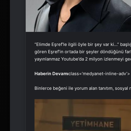
“Elimde Eşref’le ilgili öyle bir şey var ki…” ba
gören Eşref’in ortada bir şeyler döndüğünü fark e
yayınlanmaz Youtube’da 2 milyon izlenmeyi geç
Haberin Devamı
class=’medyanet-inline-adv’>
Binlerce beğeni ile yorum alan tanıtım, sosya