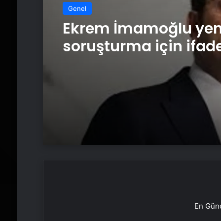
Genel
Ekrem İmamoğlu yen
soruşturma için ifade
Cezaevinden bağlan
En Günc