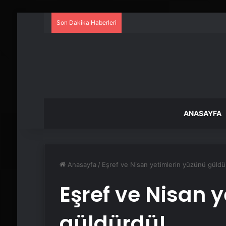
Son Dakika Haberleri
ANASAYFA
Anasayfa
/
Eşref ve Nisan yetimlerin yüzünü güldü
Eşref ve Nisan 
güldürdü!