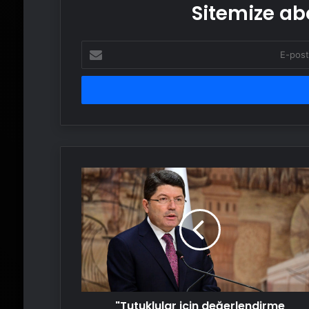
Sitemize abo
E-
posta
adresinizi
girin
"Tutuklular
için
değerlendirme
yargıda"
"Tutuklular için değerlendirme