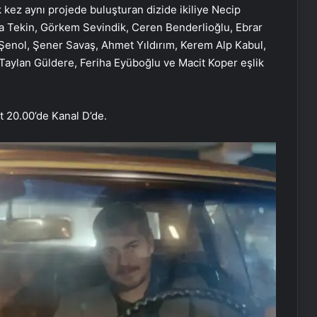
 kez aynı projede buluşturan dizide ikiliye Necip
ga Tekin, Görkem Sevindik, Ceren Benderlioğlu, Ebrar
Şenol, Şener Savaş, Ahmet Yıldırım, Kerem Alp Kabul,
aylan Güldere, Feriha Eyüboğlu ve Macit Koper eşlik
t 20.00’de Kanal D’de.
AK Partili Hüseyin Yayman’dan
terörsüz Türkiye mesajı: Bu defa
sonuç alacağız
Başkan Erdoğan, 3 ülkenin
büyükelçisini kabul etti
Dışişleri Bakanı Hakan Fidan
Ukraynalı mevkidaşı ile görüştü