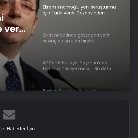
Ekrem İmamoğlu yeni soruşturma
için ifade verdi: Cezaevinden
i
bağlandı
 verdi:
Evlat nöbetinde gözyaşları yerini
dı
sevinç ve umuda bıraktı
AK Partili Hüseyin Yayman’dan
terörsüz Türkiye mesajı: Bu defa
sonuç alacağız
Başkan Erdoğan, 3 ülkenin
büyükelçisini kabul etti
Dışişleri Bakanı Hakan Fidan
Ukraynalı mevkidaşı ile görüştü
el Haberler İçin