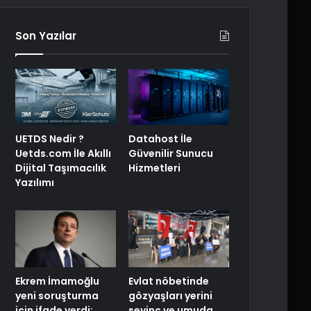
Son Yazılar
UETDS Nedir ?
Datahost İle
Uetds.com İle Akıllı
Güvenilir Sunucu
Dijital Taşımacılık
Hizmetleri
Yazılımı
Ekrem İmamoğlu
Evlat nöbetinde
yeni soruşturma
gözyaşları yerini
için ifade verdi:
sevinç ve umuda