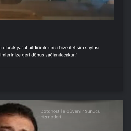
Boğaziçi Üniversitesi’ndeki olaylarda
6 tutuklama
Dışişleri Bakanlığı’ndan Libya
açıklaması: “Tam ve kalıcı ateşkes
sağlanması için diyaloğa girilmesi
i olarak yasal bildirimlerinizi bize iletişim sayfası
çağrısında bulunuyoruz”
rimlerinize geri dönüş sağlanılacaktır.”
Serjoy : Dijital Medya Ajansı, Google
Reklam Ajansı, SEO Ajansı ve Web
Tasarım Ajansı
UETDS Nedir ? Uetds.com İle Akıllı
Dijital Taşımacılık Yazılımı
Datahost İle Güvenilir Sunucu
Hizmetleri