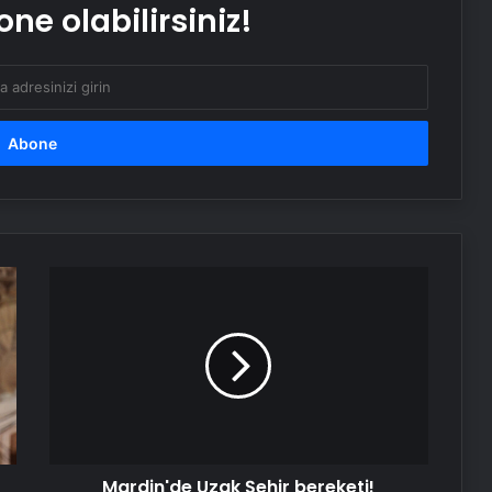
ne olabilirsiniz!
Boğaziçi Üniversitesi’ndeki olaylarda
6 tutuklama
Dışişleri Bakanlığı’ndan Libya
açıklaması: “Tam ve kalıcı ateşkes
sağlanması için diyaloğa girilmesi
çağrısında bulunuyoruz”
Serjoy : Dijital Medya Ajansı, Google
Reklam Ajansı, SEO Ajansı ve Web
Tasarım Ajansı
Mardin'de
Uzak
Şehir
UETDS Nedir ? Uetds.com İle Akıllı
bereketi!
Dijital Taşımacılık Yazılımı
'Midyat
tarihinde
böyle
Datahost İle Güvenilir Sunucu
bir
Hizmetleri
yoğunluk
Mardin'de Uzak Şehir bereketi!
görmedi'