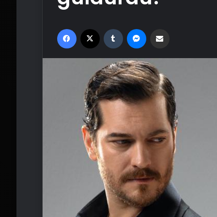
Facebook
X
Tumblr
Messenger
Email'den paylaş