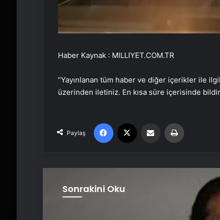
Haber Kaynak : MILLIYET.COM.TR
“Yayınlanan tüm haber ve diğer içerikler ile ilgil
üzerinden iletiniz. En kısa süre içerisinde bildi
Facebook
X
Email'den paylaş
Yaz
Paylaş
Sonrakini Oku