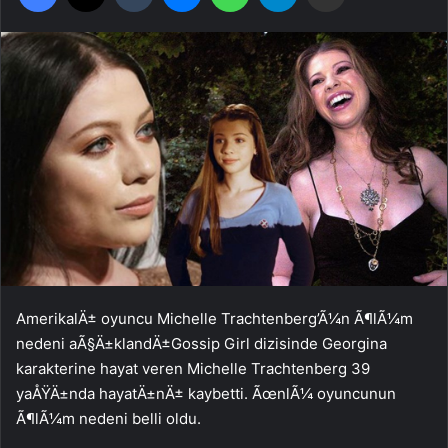
AmerikalÄ± oyuncu Michelle Trachtenberg’Ã¼n Ã¶lÃ¼m
nedeni aÃ§Ä±klandÄ±Gossip Girl dizisinde Georgina
karakterine hayat veren Michelle Trachtenberg 39
yaÅŸÄ±nda hayatÄ±nÄ± kaybetti. ÃœnlÃ¼ oyuncunun
Ã¶lÃ¼m nedeni belli oldu.