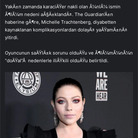
YakÄ±n zamanda karaciÄŸer nakli olan Ã¼nlÃ¼ ismin
Ã¶lÃ¼m nedeni aÃ§Ä±klandÄ±. The Guardian’Ä±n
haberine gÃ¶re, Michelle Trachtenberg, diyabetten
kaynaklanan komplikasyonlardan dolayÄ± yaÅŸamÄ±nÄ±
yitirdi.
Oyuncunun saÄŸlÄ±k sorunu olduÄŸu ve Ã¶lÃ¼mÃ¼nÃ¼n
“doÄŸal”Â nedenlerle iliÅŸkili olduÄŸu belirtildi.