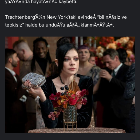
yaÅŸÄ±nda hayatÄ±nÄ± kaybetti.
Trachtenberg’Ã¼n New York’taki evindeÂ “bilinÃ§siz ve
tepkisiz” halde bulunduÄŸu aÃ§Ä±klanmÄ±ÅŸtÄ±.