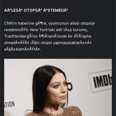
AÄ°LESÄ° OTOPSÄ° Ä°STEMEDÄ°
CNN’in haberine gÃ¶re, oyuncunun ailesi otopsiyi
reddetmiÅŸti. New York’taki adli tÄ±p kurumu,
Trachtenberg’Ã¼n Ã¶lÃ¼mÃ¼nde bir ÅŸÃ¼phe
olmadÄ±ÄŸÄ± iÃ§in otopsi yapmayacaklarÄ±nÄ±
aÃ§Ä±klamÄ±ÅŸtÄ±.