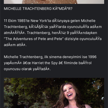
MICHELLE TRACHTENBERG KÄ°MDÄ°R?
11 Ekim 1985’te New York’ta dÃ¼nyaya gelen Michelle
Trachtenberg, kÃ¼Ã§Ã¼k yaÅŸlarda oyunculuÄŸa adÄ±m
atmÄ±ÅŸtÄ±. Trachtenberg, henÃ¼z 9 yaÅŸÄ±ndayken
“The Adventures of Pete and Pete” dizisiyle oyunculuÄŸa
adÄ±m attÄ±.
Michelle Trachtenberg, ilk sinema deneyimini ise 1996
yapÄ±mÄ± â€œ Harriet the Spy â€ filminde baÅŸrol
oyuncusu olarak yaÅŸadÄ±.