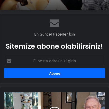
Kim Kardashian Paris’teki soygunu
anlattÄ±: “ÃleceÄimi sandÄ±m”
En Güncel Haberler İçin
Sitemize abone olabilirsiniz!
E-
posta
adresinizi
girin
GÃ¶rkemli
malikanenin
tÃ¼yler