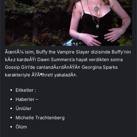
ÃœnlÃ¼ isim, Buffy the Vampire Slayer dizisinde Buffy’nin
kÄ±z kardeÅŸi Dawn Summers’a hayat verdikten sonra
Gossip Girl’de canlandÄ±rdÄ±ÄŸÄ± Georgina Sparks
karakteriyle ÅŸÃ¶hreti yakaladÄ±.
Etiketler :
Haberler –
Ünlüler
Michelle Trachtenberg
Ölüm