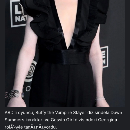
ABD’li oyuncu, Buffy the Vampire Slayer dizisindeki Dawn
Summers karakteri ve Gossip Girl dizisindeki Georgina
rolÃ¼yle tanÄ±nÄ±yordu.