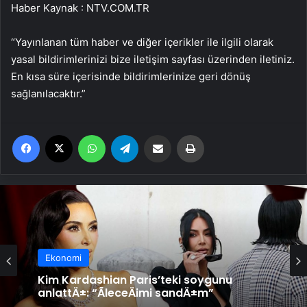
Haber Kaynak : NTV.COM.TR
“Yayınlanan tüm haber ve diğer içerikler ile ilgili olarak
yasal bildirimlerinizi bize iletişim sayfası üzerinden iletiniz.
En kısa süre içerisinde bildirimlerinize geri dönüş
sağlanılacaktır.”
Facebook
X
WhatsApp
Telegram
Email'den paylaş
Yaz
Ekonomi
Ekonomi
Spider-Noir filminden ilk kare: Nicolas
Cage baÅrolde