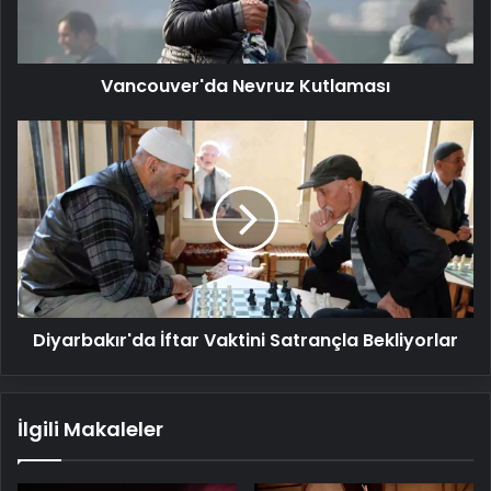
Vancouver'da Nevruz Kutlaması
Diyarbakır'da
İftar
Vaktini
Satrançla
Bekliyorlar
Diyarbakır'da İftar Vaktini Satrançla Bekliyorlar
İlgili Makaleler