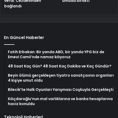
verdi: Cezaevinden
umuda bıraktı
bağlandı
En Güncel Haberler
Fatih Erbakan: Bir yanda ABD, bir yanda YPG biz de
Emevi Camii’nde namaz kılıyoruz
48 Saat Kaç Gün? 48 Saat Kaç Dakika ve Kaç Gündür?
Beyin ölümü gerçekleşen tiyatro sanatçısının organları
4 kişiye umut oldu
Bilecik’te Halk Oyunları Yarışması Coşkuyla Gerçekleşti
Kılıçdaroğlu’nun mal varlıklarına ve banka hesaplarına
haciz konuldu
Teknoloji Haberleri