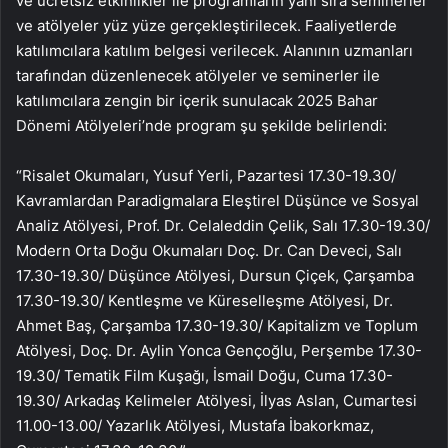
ve ücretsiz etkinlikler ile programların yanı sıra seminerler
ve atölyeler yüz yüze gerçekleştirilecek. Faaliyetlerde
katılımcılara katılım belgesi verilecek. Alanının uzmanları
tarafından düzenlenecek atölyeler ve seminerler ile
katılımcılara zengin bir içerik sunulacak 2025 Bahar
Dönemi Atölyeleri’nde program şu şekilde belirlendi:
“Risalet Okumaları, Yusuf Yerli, Pazartesi 17.30-19.30/
Kavramlardan Paradigmalara Eleştirel Düşünce ve Sosyal
Analiz Atölyesi, Prof. Dr. Celaleddin Çelik, Salı 17.30-19.30/
Modern Orta Doğu Okumaları Doç. Dr. Can Deveci, Salı
17.30-19.30/ Düşünce Atölyesi, Dursun Çiçek, Çarşamba
17.30-19.30/ Kentleşme ve Küreselleşme Atölyesi, Dr.
Ahmet Baş, Çarşamba 17.30-19.30/ Kapitalizm ve Toplum
Atölyesi, Doç. Dr. Aylin Yonca Gençoğlu, Perşembe 17.30-
19.30/ Tematik Film Kuşağı, İsmail Doğu, Cuma 17.30-
19.30/ Arkadaş Kelimeler Atölyesi, İlyas Aslan, Cumartesi
11.00-13.00/ Yazarlık Atölyesi, Mustafa İbakorkmaz,