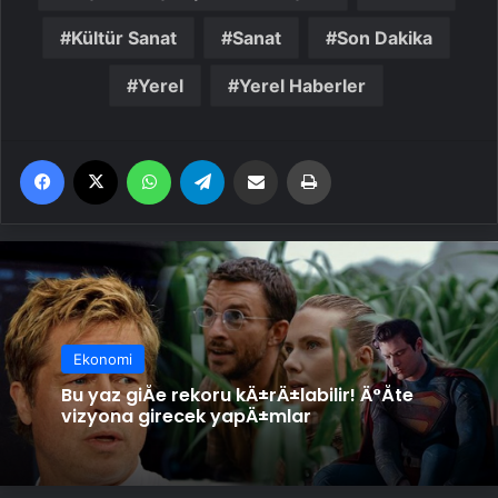
Kültür Sanat
Sanat
Son Dakika
Yerel
Yerel Haberler
Facebook
X
WhatsApp
Telegram
Email'den paylaş
Yaz
Ekonomi
Bu yaz giÅe rekoru kÄ±rÄ±labilir! Ä°Åte
vizyona girecek yapÄ±mlar