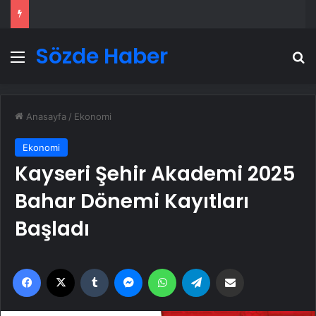
Sözde Haber
Menü
A
Anasayfa
/
Ekonomi
Ekonomi
Kayseri Şehir Akademi 2025
Bahar Dönemi Kayıtları
Başladı
Facebook
X
Tumblr
Messenger
WhatsApp
Telegram
Email'den paylaş