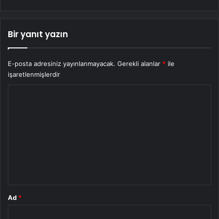
Bir yanıt yazın
E-posta adresiniz yayınlanmayacak.
Gerekli alanlar
*
ile
işaretlenmişlerdir
Y
o
r
u
m
*
Ad
*