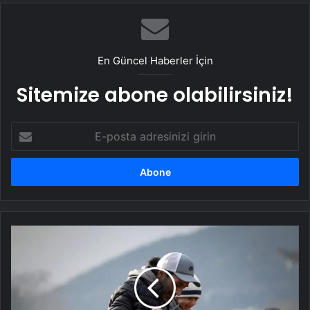
En Güncel Haberler İçin
Sitemize abone olabilirsiniz!
E-
posta
adresinizi
girin
Vancouver'da
Nevruz
Kutlaması