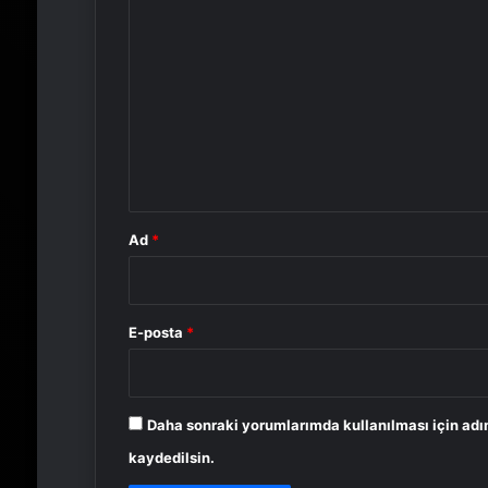
Y
o
r
u
m
*
Ad
*
E-posta
*
Daha sonraki yorumlarımda kullanılması için adı
kaydedilsin.