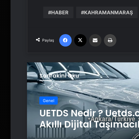
HABER
KAHRAMANMARAŞ
Facebook
X
Email'den paylaş
Yaz
Paylaş
Sonrakini Oku
Genel
Genel
Datahost İle Güvenili
Sunucu Hizmetleri