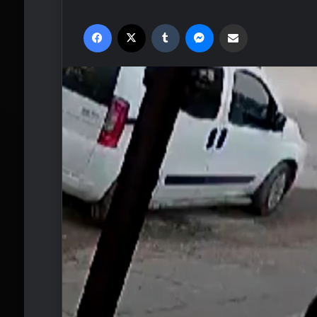
Facebook
X
Tumblr
Messenger
Email'den paylaş