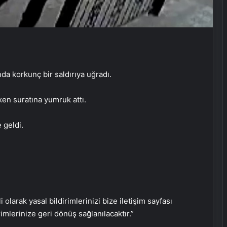
AK Partili Hüseyin Yayman’dan
a korkunç bir saldırıya uğradı.
terörsüz Türkiye mesajı: Bu defa
sonuç alacağız
en suratına yumruk attı.
Başkan Erdoğan, 3 ülkenin
 geldi.
büyükelçisini kabul etti
Dışişleri Bakanı Hakan Fidan
Ukraynalı mevkidaşı ile görüştü
i olarak yasal bildirimlerinizi bize iletişim sayfası
Boğaziçi Üniversitesi’ndeki olaylarda
rimlerinize geri dönüş sağlanılacaktır.”
6 tutuklama