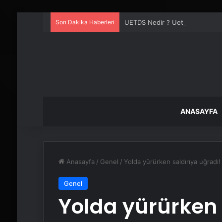
Son Dakika Haberleri
UETDS Nedir ? Uetds.com İle Akıll
ANASAYFA
Anasayfa
/
Genel
/
Yolda yürürken saldırıya uğradı!
Genel
Yolda yürürken 