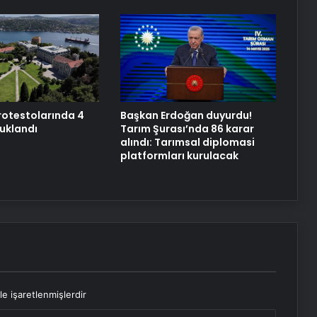
bağlandı
Evlat nöbetinde gözyaşları yerini
sevinç ve umuda bıraktı
rotestolarında 4
Başkan Erdoğan duyurdu!
tuklandı
Tarım Şurası’nda 86 karar
alındı: Tarımsal diplomasi
platformları kurulacak
le işaretlenmişlerdir