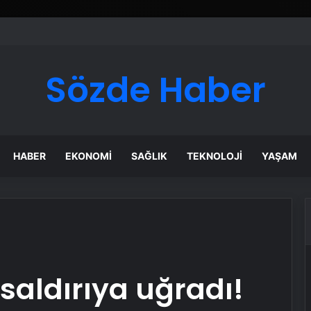
ı Dijital Taşımacılık Yazılımı
Sözde Haber
HABER
EKONOMI
SAĞLIK
TEKNOLOJI
YAŞAM
saldırıya uğradı!