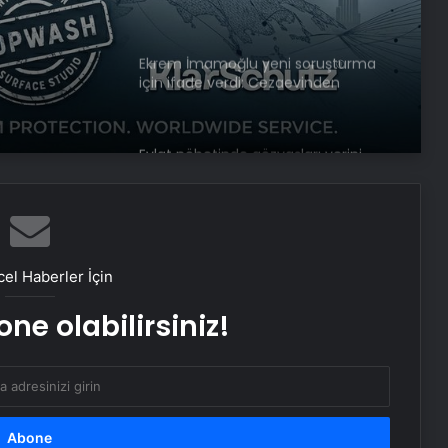
bağlandı
com İle
lık
Evlat nöbetinde gözyaşları yerini
sevinç ve umuda bıraktı
AK Partili Hüseyin Yayman’dan
terörsüz Türkiye mesajı: Bu defa
sonuç alacağız
Başkan Erdoğan, 3 ülkenin
büyükelçisini kabul etti
el Haberler İçin
ne olabilirsiniz!
Dışişleri Bakanı Hakan Fidan
Ukraynalı mevkidaşı ile görüştü
Boğaziçi Üniversitesi’ndeki olaylarda
6 tutuklama