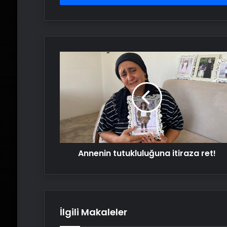
Annenin
tutukluluğuna
itiraza
ret!
Annenin tutukluluğuna itiraza ret!
İlgili Makaleler