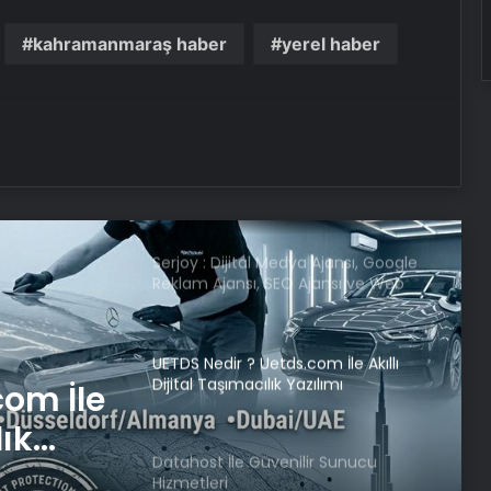
kahramanmaraş haber
yerel haber
‘Bayraktar TB3 İnsansız Hava Aracı’,
ilk kez bir tatbikatta kullanıldı
Serjoy : Dijital Medya Ajansı, Google
Reklam Ajansı, SEO Ajansı ve Web
Tasarım Ajansı
UETDS Nedir ? Uetds.com İle Akıllı
Dijital Taşımacılık Yazılımı
Datahost İle Güvenilir Sunucu
Hizmetleri
r
Ekrem İmamoğlu yeni soruşturma
için ifade verdi: Cezaevinden