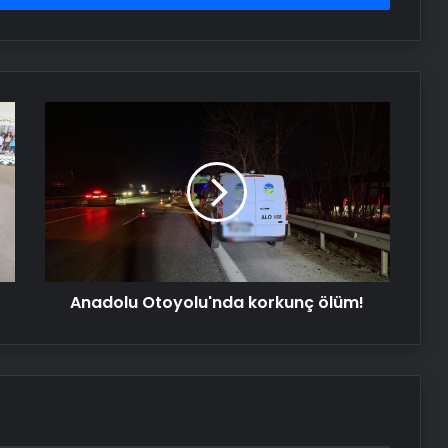
‘Bayraktar TB3 İnsansız Hava Aracı’,
ilk kez bir tatbikatta kullanıldı
Anadolu
Otoyolu'nda
korkunç
Serjoy : Dijital Medya Ajansı, Google
Reklam Ajansı, SEO Ajansı ve Web
ölüm!
Tasarım Ajansı
UETDS Nedir ? Uetds.com İle Akıllı
Dijital Taşımacılık Yazılımı
Anadolu Otoyolu'nda korkunç ölüm!
Datahost İle Güvenilir Sunucu
Hizmetleri
Ekrem İmamoğlu yeni soruşturma
için ifade verdi: Cezaevinden