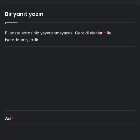
Bir yanıt yazın
E-posta adresiniz yayınlanmayacak.
Gerekli alanlar
*
ile
işaretlenmişlerdir
Y
o
r
u
m
*
Ad
*