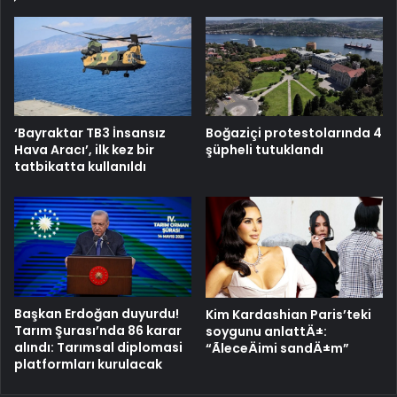
‘Bayraktar TB3 İnsansız
Boğaziçi protestolarında 4
Hava Aracı’, ilk kez bir
şüpheli tutuklandı
tatbikatta kullanıldı
Başkan Erdoğan duyurdu!
Kim Kardashian Paris’teki
Tarım Şurası’nda 86 karar
soygunu anlattÄ±:
alındı: Tarımsal diplomasi
“ÃleceÄimi sandÄ±m”
platformları kurulacak