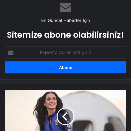
En Güncel Haberler İçin
Sitemize abone olabilirsiniz!
E-
posta
adresinizi
girin
Katy
Perry'nin
uzay
gezisi
sahte
mi:
Komplo