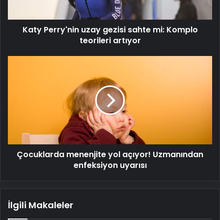
teorileri
artıyor
Katy Perry'nin uzay gezisi sahte mi: Komplo
teorileri artıyor
Çocuklarda
menenjite
yol
açıyor!
Uzmanından
enfeksiyon
uyarısı
Çocuklarda menenjite yol açıyor! Uzmanından
enfeksiyon uyarısı
İlgili Makaleler