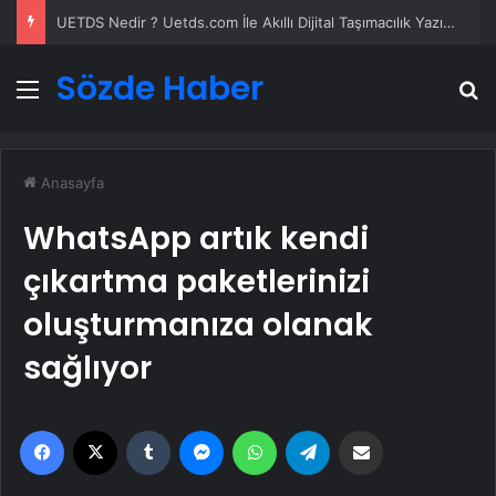
UETDS Nedir ? Uetds.com İle Akıllı Dijital Taşımacılık Yazılımı
Sözde Haber
Menü
A
Anasayfa
WhatsApp artık kendi
çıkartma paketlerinizi
oluşturmanıza olanak
sağlıyor
Facebook
X
Tumblr
Messenger
WhatsApp
Telegram
Email'den paylaş