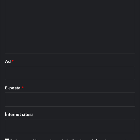
o
r
u
m
*
Ad
*
E-posta
*
İnternet sitesi