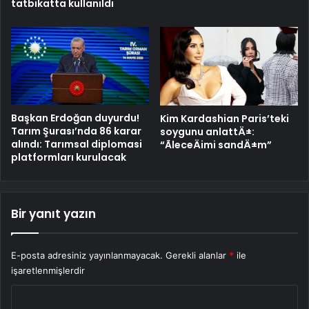
tatbikatta kullanıldı
Başkan Erdoğan duyurdu!
Kim Kardashian Paris’teki
Tarım Şurası’nda 86 karar
soygunu anlattÄ±:
alındı: Tarımsal diplomasi
“ÃleceÄimi sandÄ±m”
platformları kurulacak
Bir yanıt yazın
E-posta adresiniz yayınlanmayacak.
Gerekli alanlar
*
ile
işaretlenmişlerdir
Y