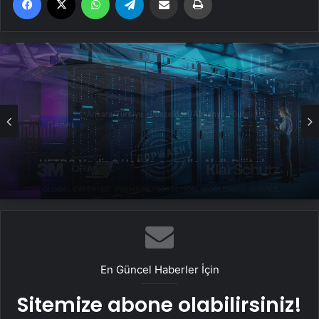
Genel
Datahost İle Güvenilir Sunucu Hizmetleri
Genel
UETDS Nedir ? Uetds.com İle Akıllı Dijital
Taşımacılık Yazılımı
En Güncel Haberler İçin
Sitemize abone olabilirsiniz!