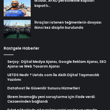
İktidar, AFAD personeline kapıları
kapattı…
İhraçları istenen teğmenlerin dosyası
ikinci kez disiplin kurulunda
Rastgele Haberler
Serjoy : Dijital Medya Ajansı, Google Reklam Ajansı, SEO
Ajansı ve Web Tasarım Ajansı
UETDS Nedir ? Uetds.com İle Akıllı Dijital Taşımacılık
Yazılımı
Datahost İle Güvenilir Sunucu Hizmetleri
Ekrem İmamoğlu yeni soruşturma için ifade verdi:
Cezaevinden bağlandı
Evlat nöbetinde gözyaşları yerini sevinç ve umuda