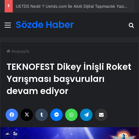
UETDS Nedir ? Uetds.com İle Akıllı Dijital Taşımacılık Yazılımı
Sözde Haber
Menü
A
Anasayfa
TEKNOFEST Dikey İnişli Roket
Yarışması başvuruları
devam ediyor
Facebook
X
Tumblr
Messenger
WhatsApp
Telegram
Email'den paylaş