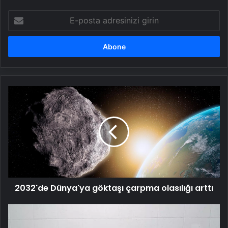
E-
posta
adresinizi
girin
2032'de
Dünya'ya
göktaşı
çarpma
olasılığı
arttı
2032'de Dünya'ya göktaşı çarpma olasılığı arttı
Yerköy'de
Kaçak