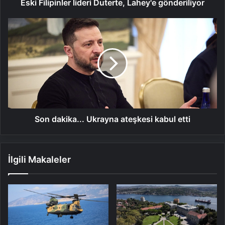
Eski Filipinler lideri Duterte, Lahey'e gönderiliyor
Son
dakika...
Ukrayna
ateşkesi
kabul
etti
Son dakika... Ukrayna ateşkesi kabul etti
İlgili Makaleler