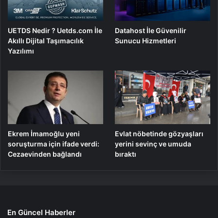
UETDS Nedir ? Uetds.com İle
Datahost İle Güvenilir
Akıllı Dijital Taşımacılık
Sunucu Hizmetleri
Yazılımı
Ekrem İmamoğlu yeni
Evlat nöbetinde gözyaşları
soruşturma için ifade verdi:
yerini sevinç ve umuda
Cezaevinden bağlandı
bıraktı
En Güncel Haberler