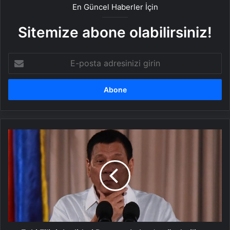
En Güncel Haberler İçin
Sitemize abone olabilirsiniz!
E-
posta
adresinizi
girin
Eski
Filipinler
lideri
Duterte,
Lahey'e
gönderiliyor