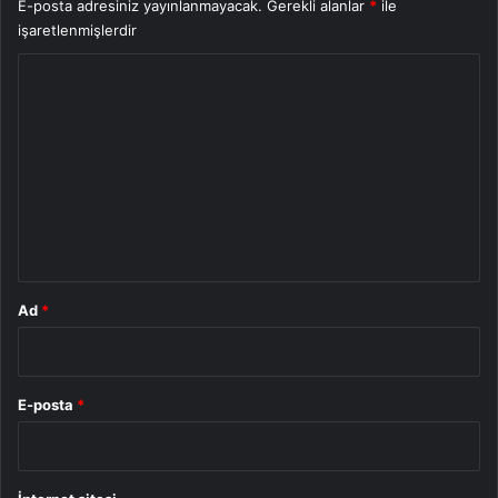
E-posta adresiniz yayınlanmayacak.
Gerekli alanlar
*
ile
işaretlenmişlerdir
Y
o
r
u
m
*
Ad
*
E-posta
*