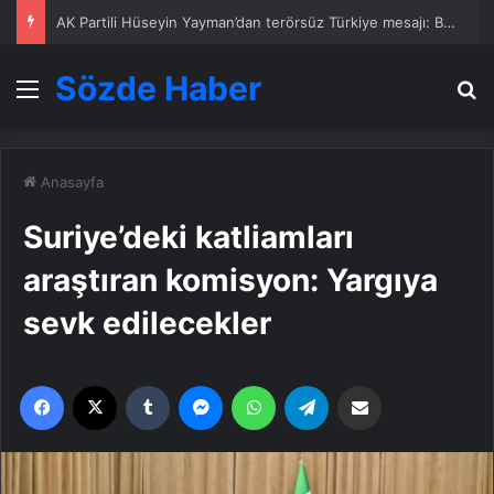
Evlat nöbetinde gözyaşları yerini sevinç ve umuda bıraktı
Sözde Haber
Menü
A
Anasayfa
Suriye’deki katliamları
araştıran komisyon: Yargıya
sevk edilecekler
Facebook
X
Tumblr
Messenger
WhatsApp
Telegram
Email'den paylaş