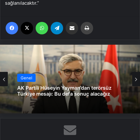
sağlanılacaktır.”
Facebook
X
WhatsApp
Telegram
Email'den paylaş
Yaz
Genel
Genel
AK Partili Hüseyin Yayman’dan terörsüz
Türkiye mesajı: Bu defa sonuç alacağız
Başkan Erdoğan, 3 ülkenin büyükelçisini
kabul etti