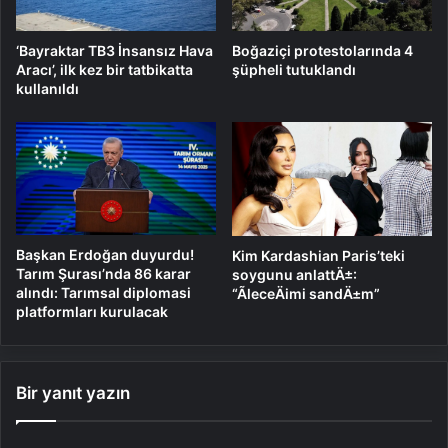
‘Bayraktar TB3 İnsansız Hava
Boğaziçi protestolarında 4
Aracı’, ilk kez bir tatbikatta
şüpheli tutuklandı
kullanıldı
Başkan Erdoğan duyurdu!
Kim Kardashian Paris’teki
Tarım Şurası’nda 86 karar
soygunu anlattÄ±:
alındı: Tarımsal diplomasi
“ÃleceÄimi sandÄ±m”
platformları kurulacak
Bir yanıt yazın