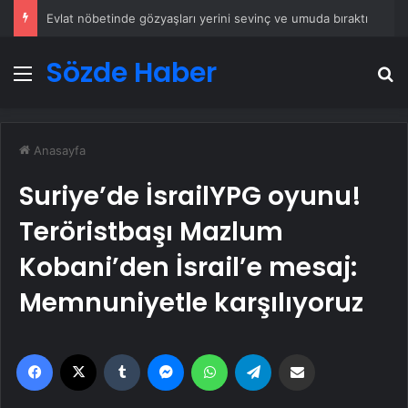
Başkan Erdoğan, 3 ülkenin büyükelçisini kabul etti
Sözde Haber
Menü
A
Anasayfa
Suriye’de İsrailYPG oyunu!
Teröristbaşı Mazlum
Kobani’den İsrail’e mesaj:
Memnuniyetle karşılıyoruz
Facebook
X
Tumblr
Messenger
WhatsApp
Telegram
Email'den paylaş