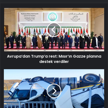
Avrupa’dan
Trump’a
rest:
Mısır’ın
Gazze
planına
destek
verdiler
Avrupa’dan Trump’a rest: Mısır’ın Gazze planına
destek verdiler
Sivas'ta
süt
yüklü
tır
devrildi,
sürücü
hayatını
kaybetti