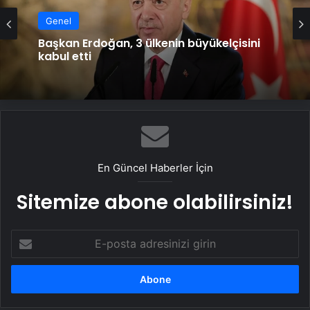
Genel
Dışişleri Bakanı Hakan Fidan Ukraynalı
Genel
mevkidaşı ile görüştü
Başkan Erdoğan, 3 ülkenin büyükelçisini
kabul etti
En Güncel Haberler İçin
Sitemize abone olabilirsiniz!
E-
posta
adresinizi
girin