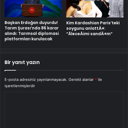
Başkan Erdoğan duyurdu!
Kim Kardashian Paris’teki
Tarım Şurası’nda 86 karar
soygunu anlattÄ±:
alındı: Tarımsal diplomasi
“ÃleceÄimi sandÄ±m”
platformları kurulacak
Bir yanıt yazın
E-posta adresiniz yayınlanmayacak.
Gerekli alanlar
*
ile
işaretlenmişlerdir
Y
o
r
u