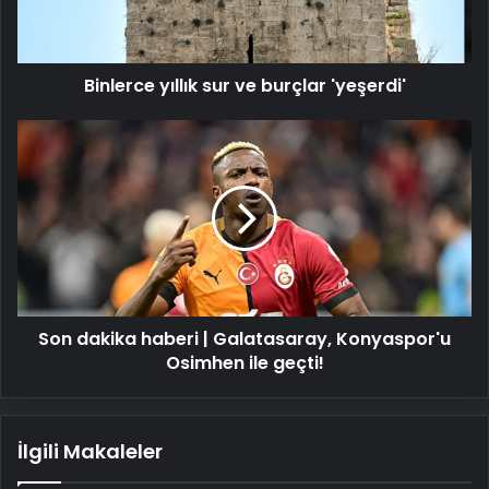
Binlerce yıllık sur ve burçlar 'yeşerdi'
Son
dakika
haberi
|
Galatasaray,
Konyaspor'u
Osimhen
ile
geçti!
Son dakika haberi | Galatasaray, Konyaspor'u
Osimhen ile geçti!
İlgili Makaleler