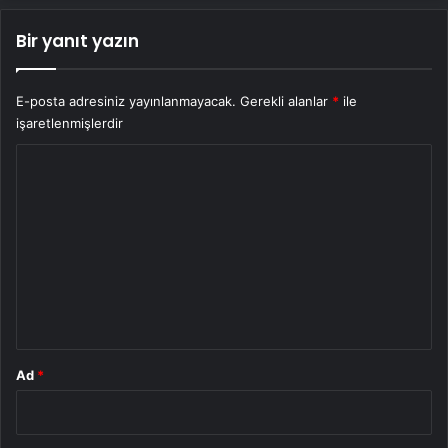
Bir yanıt yazın
E-posta adresiniz yayınlanmayacak.
Gerekli alanlar
*
ile
işaretlenmişlerdir
Y
o
r
u
m
*
Ad
*