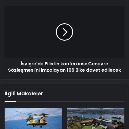
için
ABD'ye
İsviçre'de
baskı
Filistin
konferansı:
Cenevre
Sözleşmesi'ni
imzalayan
196
ülke
davet
İsviçre'de Filistin konferansı: Cenevre
edilecek
Sözleşmesi'ni imzalayan 196 ülke davet edilecek
İlgili Makaleler