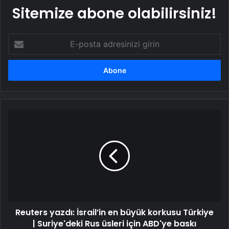
Sitemize abone olabilirsiniz!
E-
posta
adresinizi
girin
Reuters
yazdı:
İsrail’in
en
büyük
korkusu
Türkiye
|
Suriye'deki
Reuters yazdı: İsrail’in en büyük korkusu Türkiye
Rus
üsleri
| Suriye'deki Rus üsleri için ABD'ye baskı