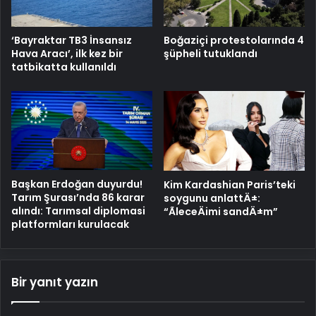
‘Bayraktar TB3 İnsansız
Boğaziçi protestolarında 4
Hava Aracı’, ilk kez bir
şüpheli tutuklandı
tatbikatta kullanıldı
Başkan Erdoğan duyurdu!
Kim Kardashian Paris’teki
Tarım Şurası’nda 86 karar
soygunu anlattÄ±:
alındı: Tarımsal diplomasi
“ÃleceÄimi sandÄ±m”
platformları kurulacak
Bir yanıt yazın