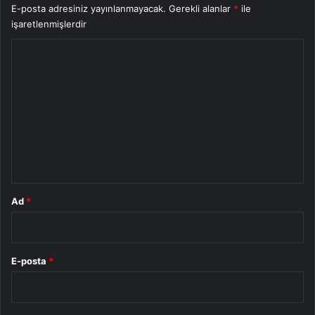
E-posta adresiniz yayınlanmayacak.
Gerekli alanlar
*
ile
işaretlenmişlerdir
Y
o
r
u
m
*
Ad
*
E-posta
*