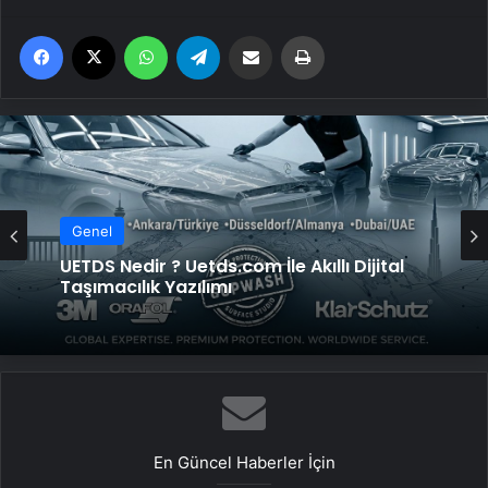
Facebook
X
WhatsApp
Telegram
Email'den paylaş
Yaz
Genel
Genel
UETDS Nedir ? Uetds.com İle Akıllı Dijital
Taşımacılık Yazılımı
Datahost İle Güvenilir Sunucu Hizmetleri
En Güncel Haberler İçin