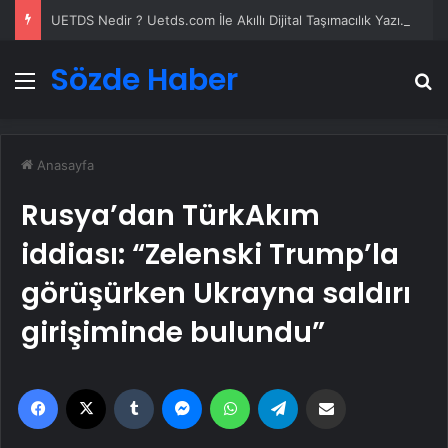
UETDS Nedir ? Uetds.com İle Akıllı Dijital Taşımacılık Yazılımı
Sözde Haber
Menü
A
Anasayfa
Rusya’dan TürkAkım
iddiası: “Zelenski Trump’la
görüşürken Ukrayna saldırı
girişiminde bulundu”
Facebook
X
Tumblr
Messenger
WhatsApp
Telegram
Email'den paylaş