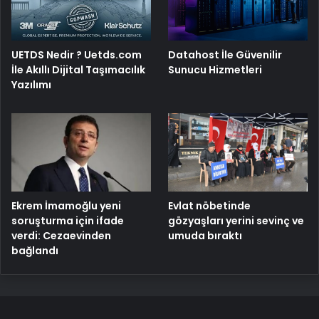
UETDS Nedir ? Uetds.com
Datahost İle Güvenilir
İle Akıllı Dijital Taşımacılık
Sunucu Hizmetleri
Yazılımı
Ekrem İmamoğlu yeni
Evlat nöbetinde
soruşturma için ifade
gözyaşları yerini sevinç ve
verdi: Cezaevinden
umuda bıraktı
bağlandı