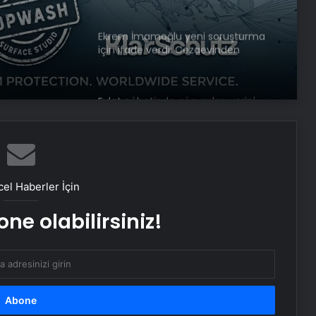
r
Ekrem İmamoğlu yeni soruşturma
için ifade verdi: Cezaevinden
bağlandı
Evlat nöbetinde gözyaşları yerini
sevinç ve umuda bıraktı
AK Partili Hüseyin Yayman’dan
terörsüz Türkiye mesajı: Bu defa
sonuç alacağız
el Haberler İçin
Başkan Erdoğan, 3 ülkenin
ne olabilirsiniz!
büyükelçisini kabul etti
Dışişleri Bakanı Hakan Fidan
Ukraynalı mevkidaşı ile görüştü