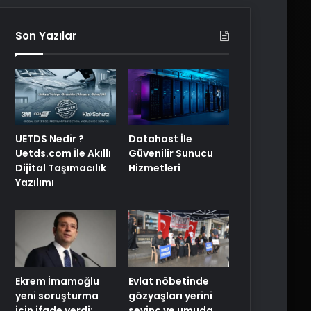
Son Yazılar
UETDS Nedir ?
Datahost İle
Uetds.com İle Akıllı
Güvenilir Sunucu
Dijital Taşımacılık
Hizmetleri
Yazılımı
Ekrem İmamoğlu
Evlat nöbetinde
yeni soruşturma
gözyaşları yerini
için ifade verdi:
sevinç ve umuda