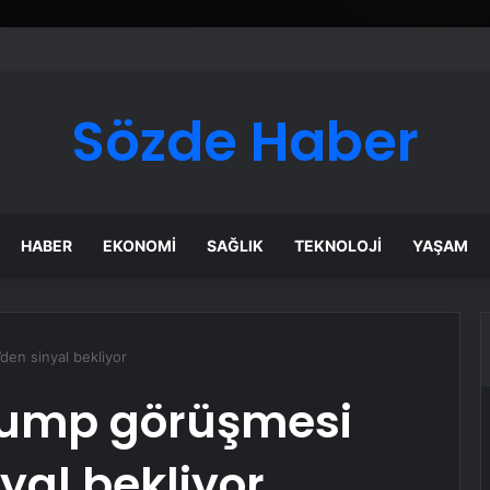
ı Dijital Taşımacılık Yazılımı
Sözde Haber
HABER
EKONOMI
SAĞLIK
TEKNOLOJI
YAŞAM
den sinyal bekliyor
rump görüşmesi
yal bekliyor