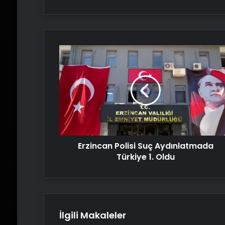
Erzincan
Polisi
Suç
Aydınlatmada
Türkiye
1.
Oldu
Erzincan Polisi Suç Aydınlatmada
Türkiye 1. Oldu
İlgili Makaleler