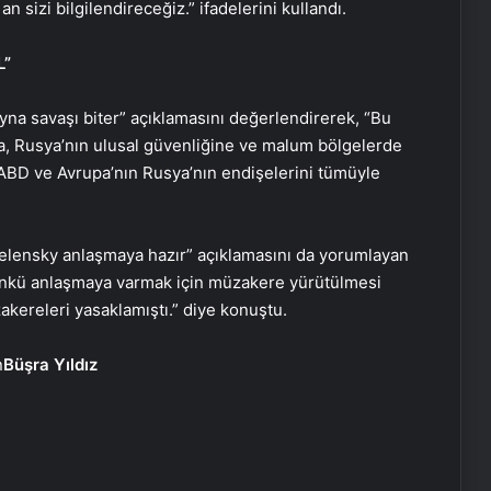
 sizi bilgilendireceğiz.” ifadelerini kullandı.
L”
yna savaşı biter” açıklamasını değerlendirerek, “Bu
şma, Rusya’nın ulusal güvenliğine ve malum bölgelerde
, ABD ve Avrupa’nın Rusya’nın endişelerini tümüyle
AK Partili Hüseyin Yayman’dan
terörsüz Türkiye mesajı: Bu defa
Zelensky anlaşmaya hazır” açıklamasını da yorumlayan
sonuç alacağız
ünkü anlaşmaya varmak için müzakere yürütülmesi
kereleri yasaklamıştı.” diye konuştu.
Başkan Erdoğan, 3 ülkenin
büyükelçisini kabul etti
Büşra Yıldız
Dışişleri Bakanı Hakan Fidan
Ukraynalı mevkidaşı ile görüştü