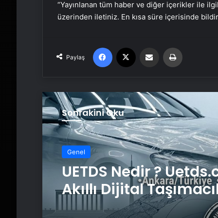
“Yayınlanan tüm haber ve diğer içerikler ile ilgil
üzerinden iletiniz. En kısa süre içerisinde bildi
Facebook
X
Email'den paylaş
Yaz
Paylaş
Sonrakini Oku
Genel
Genel
UETDS Nedir ? Uetds.
Akıllı Dijital Taşımacı
Yazılımı