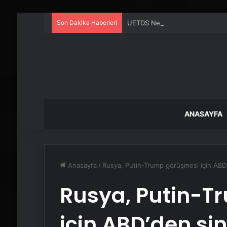
Son Dakika Haberleri
UETDS Nedir ? Uetds.com İle Akıll
ANASAYFA
Anasayfa
/
Rusya, Putin-Trump görüşmesi için ABD’
Rusya, Putin-T
için ABD’den sin