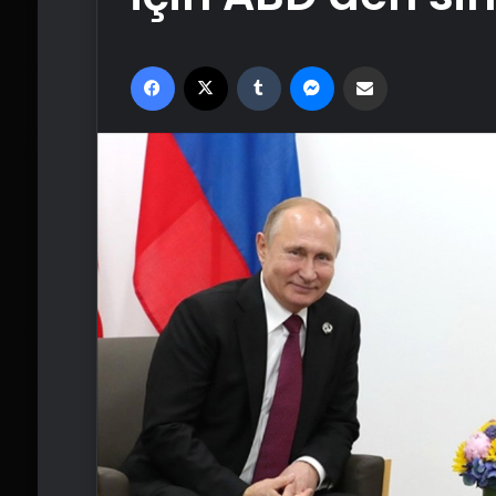
Facebook
X
Tumblr
Messenger
Email'den paylaş