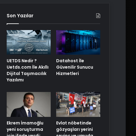
Son Yazılar
UETDS Nedir ?
Datahost İle
Uetds.com İle Akıllı
Güvenilir Sunucu
Dijital Taşımacılık
Hizmetleri
Yazılımı
Ekrem İmamoğlu
Evlat nöbetinde
yeni soruşturma
gözyaşları yerini
için ifade verdi:
sevinç ve umuda