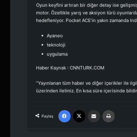
Oyun keyfini artıran bir diğer detay ise gelişmi
motor. Özellikle yarış ve aksiyon türü oyunlar
hedefleniyor. Pocket ACE’in yakın zamanda Ind
Ayaneo
teknoloji
uygulama
Haber Kaynak : CNNTURK.COM
“Yayınlanan tüm haber ve diğer içerikler ile ilgil
üzerinden iletiniz. En kısa süre içerisinde bildi
Facebook
X
Email'den paylaş
Yaz
Paylaş