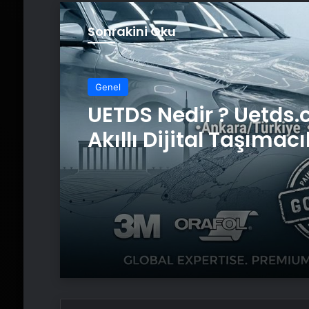
Sonrakini Oku
Genel
Genel
Datahost İle Güvenili
Sunucu Hizmetleri
UETDS Nedir ? Uetds.
Akıllı Dijital Taşımacı
Yazılımı