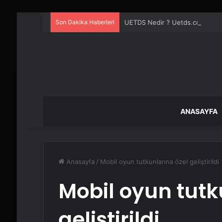
Son Dakika Haberleri
UETDS Nedir ? Uetds.com İle Akıll
ANASAYFA
Anasayfa
/
Mobil oyun tutkunlarına özel geliştirildi
Mobil oyun tutk
geliştirildi