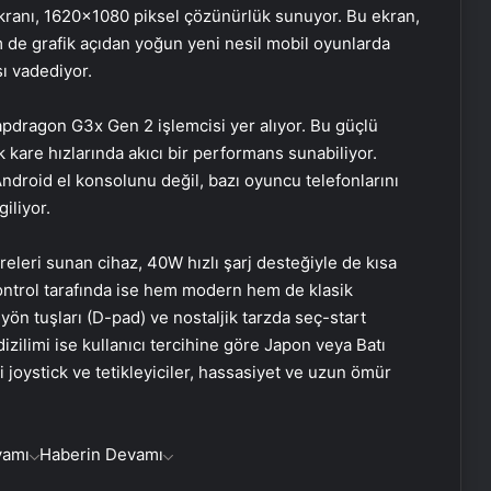
kranı, 1620×1080 piksel çözünürlük sunuyor. Bu ekran,
 de grafik açıdan yoğun yeni nesil mobil oyunlarda
ı vadediyor.
pdragon G3x Gen 2 işlemcisi yer alıyor. Bu güçlü
are hızlarında akıcı bir performans sunabiliyor.
ndroid el konsolunu değil, bazı oyuncu telefonlarını
iliyor.
eleri sunan cihaz, 40W hızlı şarj desteğiyle de kısa
ontrol tarafında ise hem modern hem de klasik
ön tuşları (D-pad) ve nostaljik tarzda seç-start
izilimi ise kullanıcı tercihine göre Japon veya Batı
li joystick ve tetikleyiciler, hassasiyet ve uzun ömür
AK Partili Hüseyin Yayman’dan
terörsüz Türkiye mesajı: Bu defa
vamı
Haberin Devamı
sonuç alacağız