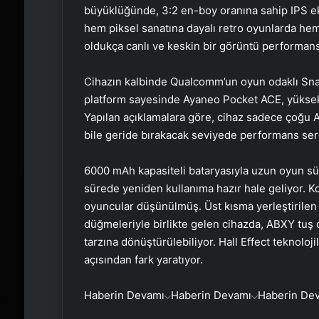
büyüklüğünde, 3:2 en-boy oranına sahip IPS e
hem piksel sanatına dayalı retro oyunlarda hem
oldukça canlı ve keskin bir görüntü performans
Cihazın kalbinde Qualcomm’un oyun odaklı Sna
platform sayesinde Ayaneo Pocket ACE, yüksek k
Yapılan açıklamalara göre, cihaz sadece çoğu A
bile geride bırakacak seviyede performans serg
6000 mAh kapasiteli bataryasıyla uzun oyun sür
sürede yeniden kullanıma hazır hale geliyor. K
oyuncular düşünülmüş. Üst kısma yerleştirilen y
düğmeleriyle birlikte gelen cihazda, ABXY tuş d
tarzına dönüştürülebiliyor. Hall Effect teknoloji
açısından fark yaratıyor.
Haberin Devamı
Haberin Devamı
Haberin De