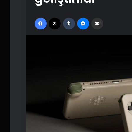
Facebook
X
Tumblr
Messenger
Email'den paylaş