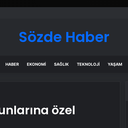
ı Dijital Taşımacılık Yazılımı
Sözde Haber
HABER
EKONOMI
SAĞLIK
TEKNOLOJI
YAŞAM
unlarına özel