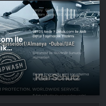
UETDS Nedir ? Uetds.com İle Akıllı
Dijital Taşımacılık Yazılımı
Datahost İle Güvenilir Sunucu
Hizmetleri
r
Ekrem İmamoğlu yeni soruşturma
için ifade verdi: Cezaevinden
bağlandı
com İle
lık
Evlat nöbetinde gözyaşları yerini
sevinç ve umuda bıraktı
AK Partili Hüseyin Yayman’dan
terörsüz Türkiye mesajı: Bu defa
sonuç alacağız