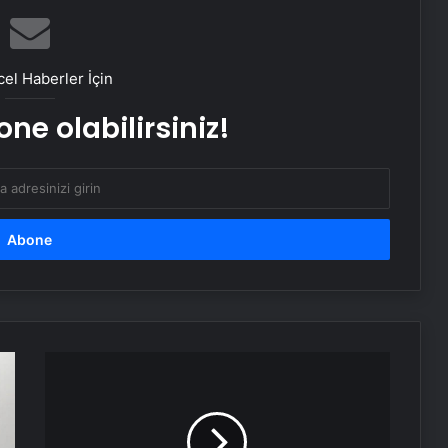
Başkan Erdoğan, 3 ülkenin
büyükelçisini kabul etti
el Haberler İçin
ne olabilirsiniz!
Dışişleri Bakanı Hakan Fidan
Ukraynalı mevkidaşı ile görüştü
Boğaziçi Üniversitesi’ndeki olaylarda
6 tutuklama
Dışişleri Bakanlığı’ndan Libya
açıklaması: “Tam ve kalıcı ateşkes
sağlanması için diyaloğa girilmesi
Akıllı
çağrısında bulunuyoruz”
telefon
dünyasında
Serjoy : Dijital Medya Ajansı, Google
dayanıklılığı
Reklam Ajansı, SEO Ajansı ve Web
Tasarım Ajansı
yeniden