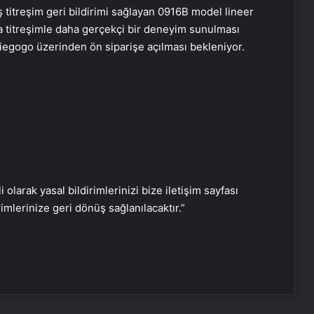
ş titreşim geri bildirimi sağlayan 0916B model lineer
Başkan Erdoğan, 3 ülkenin
da titreşimle daha gerçekçi bir deneyim sunulması
büyükelçisini kabul etti
iegogo üzerinden ön siparişe açılması bekleniyor.
Dışişleri Bakanı Hakan Fidan
Ukraynalı mevkidaşı ile görüştü
Boğaziçi Üniversitesi’ndeki olaylarda
6 tutuklama
i olarak yasal bildirimlerinizi bize iletişim sayfası
rimlerinize geri dönüş sağlanılacaktır.”
Dışişleri Bakanlığı’ndan Libya
açıklaması: “Tam ve kalıcı ateşkes
sağlanması için diyaloğa girilmesi
çağrısında bulunuyoruz”
Serjoy : Dijital Medya Ajansı, Google
Reklam Ajansı, SEO Ajansı ve Web
Tasarım Ajansı