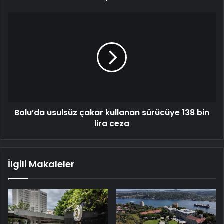
Bolu’da usulsüz
çakar
kullanan
sürücüye
138
bin
lira
ceza
Bolu’da usulsüz çakar kullanan sürücüye 138 bin
lira ceza
İlgili Makaleler