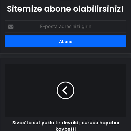
Sitemize abone olabilirsiniz!
E-
posta
adresinizi
girin
Sivas'ta
süt
yüklü
tır
devrildi,
sürücü
hayatını
kaybetti
Sivas'ta süt yüklü tır devrildi, sürücü hayatını
kaybetti