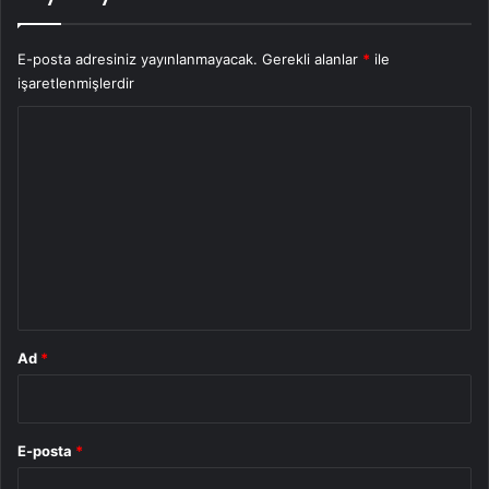
E-posta adresiniz yayınlanmayacak.
Gerekli alanlar
*
ile
işaretlenmişlerdir
Y
o
r
u
m
*
Ad
*
E-posta
*