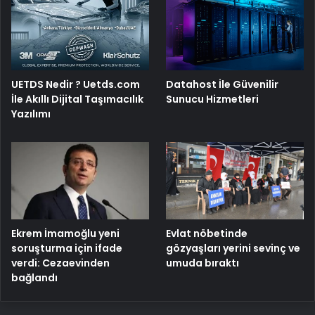
UETDS Nedir ? Uetds.com
Datahost İle Güvenilir
İle Akıllı Dijital Taşımacılık
Sunucu Hizmetleri
Yazılımı
Ekrem İmamoğlu yeni
Evlat nöbetinde
soruşturma için ifade
gözyaşları yerini sevinç ve
verdi: Cezaevinden
umuda bıraktı
bağlandı