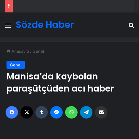
Sözde Haber
Menü
A
Anasayfa
/
Genel
Genel
Manisa’da kaybolan
paraşütçüden acı haber
Facebook
X
Tumblr
Messenger
WhatsApp
Telegram
Email'den paylaş