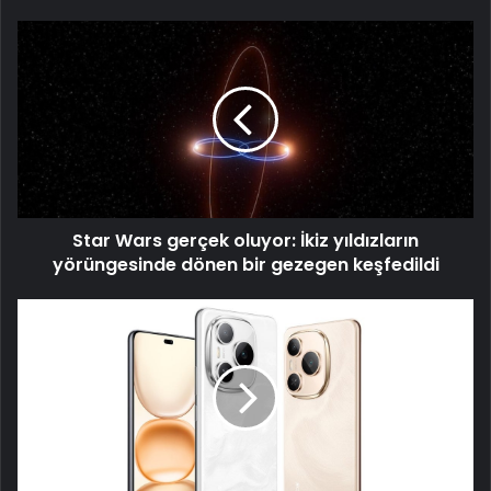
Star
Wars
gerçek
oluyor:
İkiz
yıldızların
yörüngesinde
dönen
bir
Star Wars gerçek oluyor: İkiz yıldızların
gezegen
keşfedildi
yörüngesinde dönen bir gezegen keşfedildi
Dünyanın
8.000
mAh
bataryaya
sahip
ilk
akıllı
telefonu