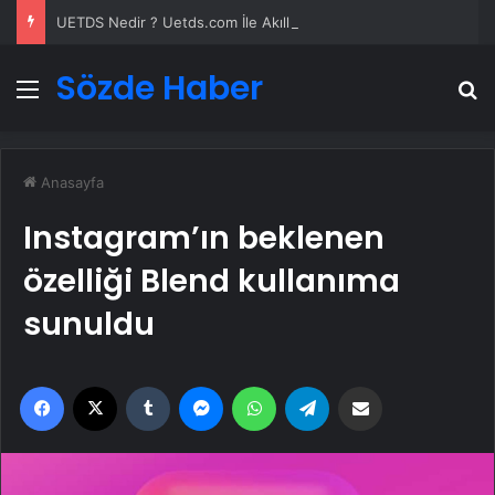
UETDS Nedir ? Uetds.com İle Akıllı Dijital Taşımacılık Yazılımı
Sözde Haber
Menü
A
Anasayfa
Instagram’ın beklenen
özelliği Blend kullanıma
sunuldu
Facebook
X
Tumblr
Messenger
WhatsApp
Telegram
Email'den paylaş