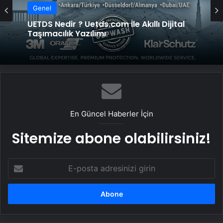
Genel
UETDS Nedir ? Uetds.com İle Akıllı Dijital
Taşımacılık Yazılımı
En Güncel Haberler İçin
Sitemize abone olabilirsiniz!
E-
posta
adresinizi
girin