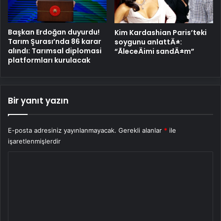
Başkan Erdoğan duyurdu!
Kim Kardashian Paris’teki
Tarım Şurası’nda 86 karar
soygunu anlattÄ±:
alındı: Tarımsal diplomasi
“ÃleceÄimi sandÄ±m”
platformları kurulacak
Bir yanıt yazın
E-posta adresiniz yayınlanmayacak.
Gerekli alanlar
*
ile
işaretlenmişlerdir
Y
o
r
u
m