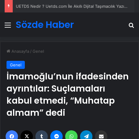
Datahost İle Güvenilir Sunucu Hizmetleri
Sözde Haber
Menü
A
Anasayfa
/
Genel
Genel
İmamoğlu’nun ifadesinden
ayrıntılar: Suçlamaları
kabul etmedi, “Muhatap
almam” dedi
Facebook
X
Tumblr
Messenger
WhatsApp
Telegram
Email'den paylaş