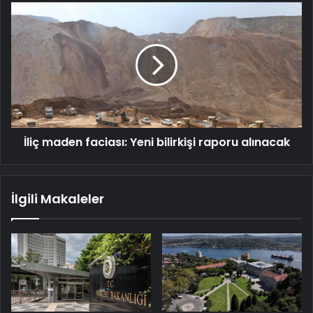
İliç
maden
faciası:
Yeni
bilirkişi
raporu
alınacak
İliç maden faciası: Yeni bilirkişi raporu alınacak
İlgili Makaleler