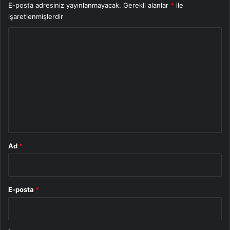
E-posta adresiniz yayınlanmayacak.
Gerekli alanlar
*
ile
işaretlenmişlerdir
Y
o
r
u
m
*
Ad
*
E-posta
*