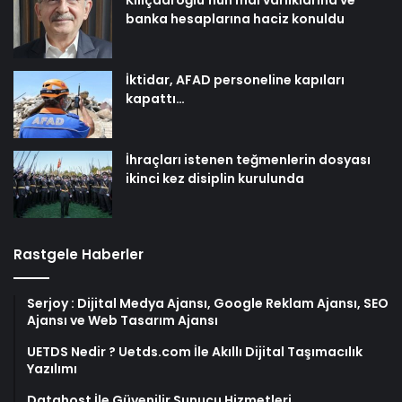
Kılıçdaroğlu’nun mal varlıklarına ve
banka hesaplarına haciz konuldu
İktidar, AFAD personeline kapıları
kapattı…
İhraçları istenen teğmenlerin dosyası
ikinci kez disiplin kurulunda
Rastgele Haberler
Serjoy : Dijital Medya Ajansı, Google Reklam Ajansı, SEO
Ajansı ve Web Tasarım Ajansı
UETDS Nedir ? Uetds.com İle Akıllı Dijital Taşımacılık
Yazılımı
Datahost İle Güvenilir Sunucu Hizmetleri