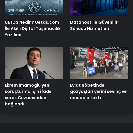
UETDS Nedir ? Uetds.com
Datahost İle Güvenilir
İle Akıllı Dijital Taşımacılık
Sunucu Hizmetleri
Yazılımı
Ekrem İmamoğlu yeni
Evlat nöbetinde
soruşturma için ifade
gözyaşları yerini sevinç ve
verdi: Cezaevinden
umuda bıraktı
bağlandı