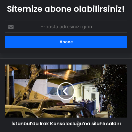
Sitemize abone olabilirsiniz!
E-
posta
adresinizi
girin
İstanbul'da
Irak
Konsolosluğu'na
silahlı
saldırı
İstanbul'da Irak Konsolosluğu'na silahlı saldırı