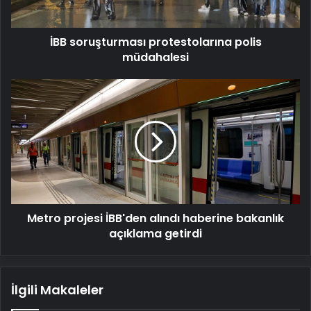
İBB soruşturması protestolarına polis
müdahalesi
Metro
projesi
İBB'den
alındı
haberine
bakanlık
açıklama
getirdi
Metro projesi İBB'den alındı haberine bakanlık
açıklama getirdi
İlgili Makaleler