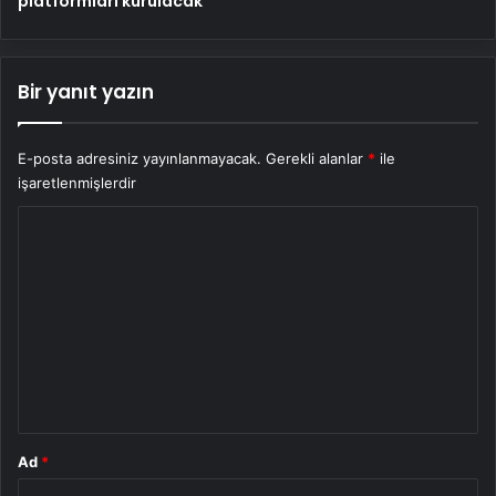
platformları kurulacak
Bir yanıt yazın
E-posta adresiniz yayınlanmayacak.
Gerekli alanlar
*
ile
işaretlenmişlerdir
Y
o
r
u
m
*
Ad
*