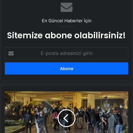
En Güncel Haberler İçin
Sitemize abone olabilirsiniz!
E-
posta
adresinizi
girin
İBB
soruşturması
protestolarına
polis
müdahalesi