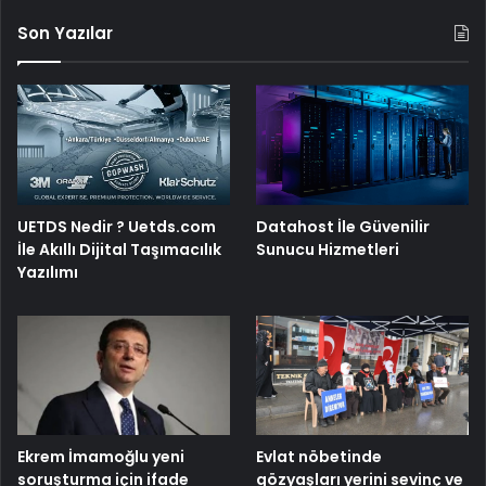
Son Yazılar
UETDS Nedir ? Uetds.com
Datahost İle Güvenilir
İle Akıllı Dijital Taşımacılık
Sunucu Hizmetleri
Yazılımı
Ekrem İmamoğlu yeni
Evlat nöbetinde
soruşturma için ifade
gözyaşları yerini sevinç ve