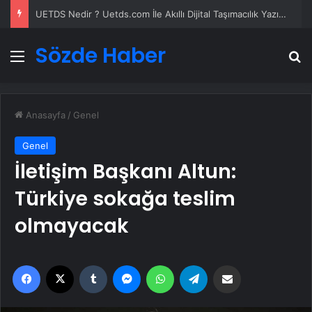
Datahost İle Güvenilir Sunucu Hizmetleri
Sözde Haber
Menü
A
Anasayfa
/
Genel
Genel
İletişim Başkanı Altun:
Türkiye sokağa teslim
olmayacak
Facebook
X
Tumblr
Messenger
WhatsApp
Telegram
Email'den paylaş