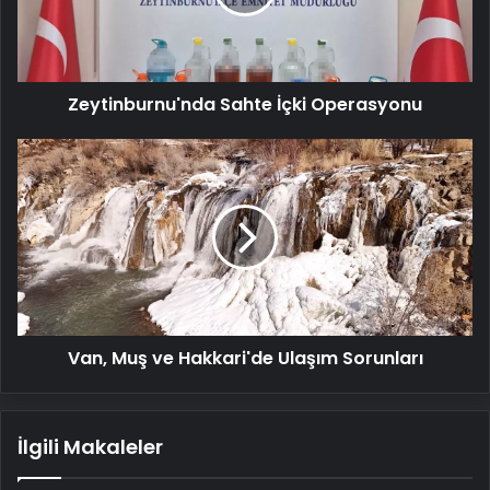
Zeytinburnu'nda Sahte İçki Operasyonu
Van,
Muş
ve
Hakkari'de
Ulaşım
Sorunları
Van, Muş ve Hakkari'de Ulaşım Sorunları
İlgili Makaleler