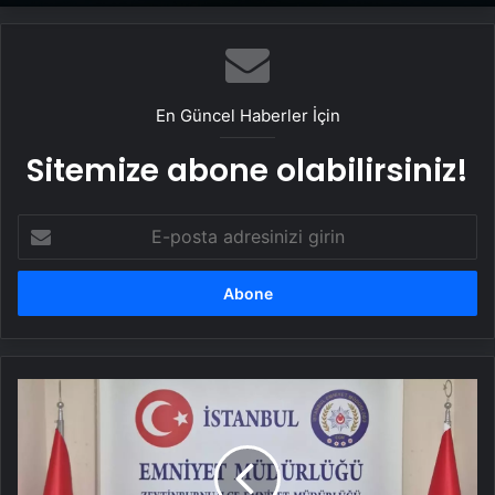
Datahost İle Güvenilir Sunucu Hizmetleri
En Güncel Haberler İçin
Sitemize abone olabilirsiniz!
E-
posta
adresinizi
girin
Zeytinburnu'nda
Sahte
İçki
Operasyonu