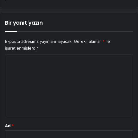
Bir yanıt yazın
E-posta adresiniz yayınlanmayacak.
Gerekli alanlar
*
ile
işaretlenmişlerdir
Y
o
r
u
m
*
Ad
*