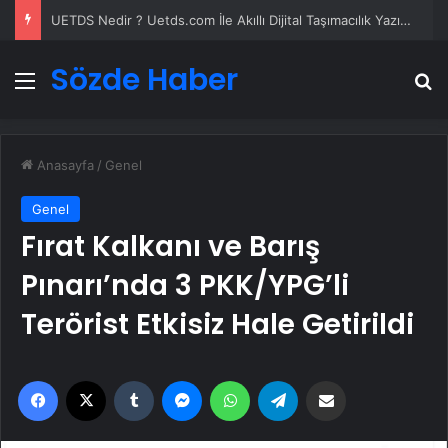
UETDS Nedir ? Uetds.com İle Akıllı Dijital Taşımacılık Yazılımı
Sözde Haber
Menü
A
Anasayfa
/
Genel
Genel
Fırat Kalkanı ve Barış
Pınarı’nda 3 PKK/YPG’li
Terörist Etkisiz Hale Getirildi
Facebook
X
Tumblr
Messenger
WhatsApp
Telegram
Email'den paylaş