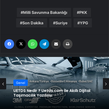
Milli Savunma Bakanlığı
PKK
Son Dakika
Suriye
YPG
Facebook
X
WhatsApp
Telegram
Email'den paylaş
Yaz
Genel
Genel
UETDS Nedir ? Uetds.com İle Akıllı Dijital
Taşımacılık Yazılımı