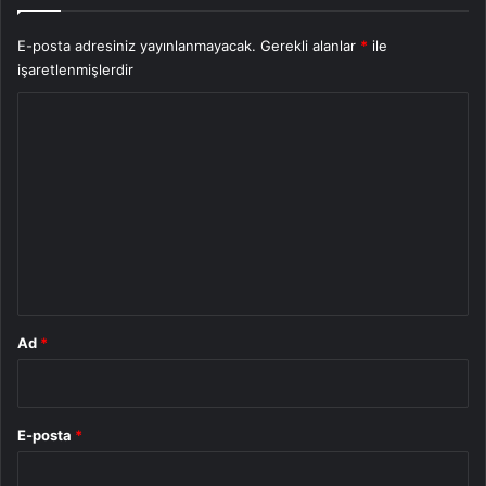
E-posta adresiniz yayınlanmayacak.
Gerekli alanlar
*
ile
işaretlenmişlerdir
Y
o
r
u
m
*
Ad
*
E-posta
*