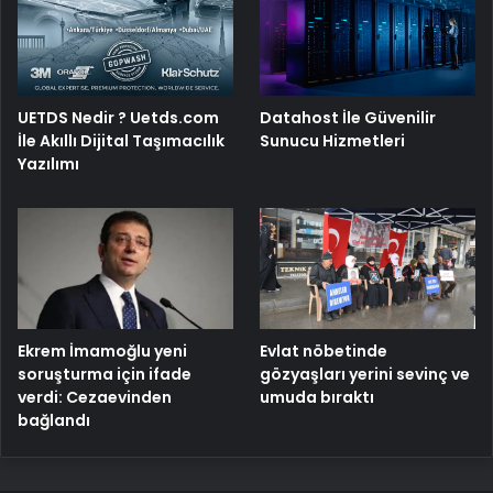
UETDS Nedir ? Uetds.com
Datahost İle Güvenilir
İle Akıllı Dijital Taşımacılık
Sunucu Hizmetleri
Yazılımı
Ekrem İmamoğlu yeni
Evlat nöbetinde
soruşturma için ifade
gözyaşları yerini sevinç ve
verdi: Cezaevinden
umuda bıraktı
bağlandı