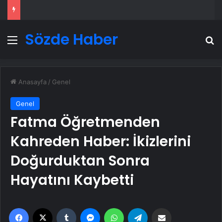
Sözde Haber
Menü
A
Anasayfa
/
Genel
Genel
Fatma Öğretmenden
Kahreden Haber: İkizlerini
Doğurduktan Sonra
Hayatını Kaybetti
Facebook
X
Tumblr
Messenger
WhatsApp
Telegram
Email'den paylaş