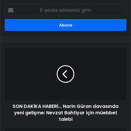
E-
posta
adresinizi
girin
SON
DAKİKA
HABERİ...
Narin
Güran davasında
yeni
gelişme: Nevzat
Bahtiyar için
müebbet
SON DAKİKA HABERİ... Narin Güran davasında
talebi
yeni gelişme: Nevzat Bahtiyar için müebbet
talebi
SAĞLIK