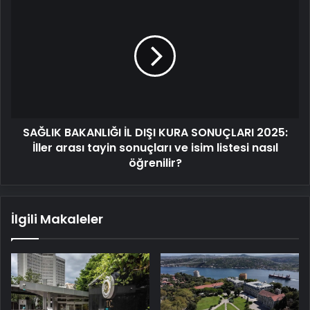
BAKANLIĞI
İL
DIŞI
KURA
SONUÇLARI
2025:
İller
arası
SAĞLIK BAKANLIĞI İL DIŞI KURA SONUÇLARI 2025:
tayin
sonuçları
İller arası tayin sonuçları ve isim listesi nasıl
ve
öğrenilir?
isim
listesi
nasıl
İlgili Makaleler
öğrenilir?