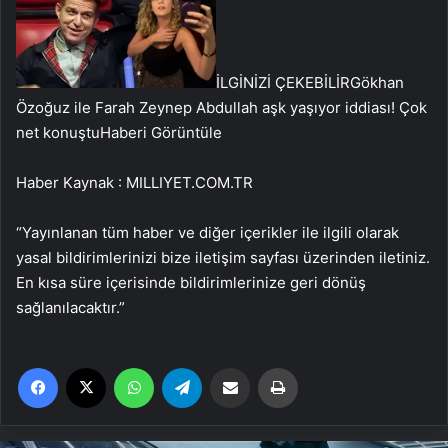
İLGİNİZİ ÇEKEBİLİR
Gökhan
Özoğuz ile Farah Zeynep Abdullah aşk yaşıyor iddiası! Çok
net konuştu
Haberi Görüntüle
Haber Kaynak : MILLIYET.COM.TR
“Yayınlanan tüm haber ve diğer içerikler ile ilgili olarak
yasal bildirimlerinizi bize iletişim sayfası üzerinden iletiniz.
En kısa süre içerisinde bildirimlerinize geri dönüş
sağlanılacaktır.”
Facebook
X
WhatsApp
Telegram
Email'den paylaş
Yaz