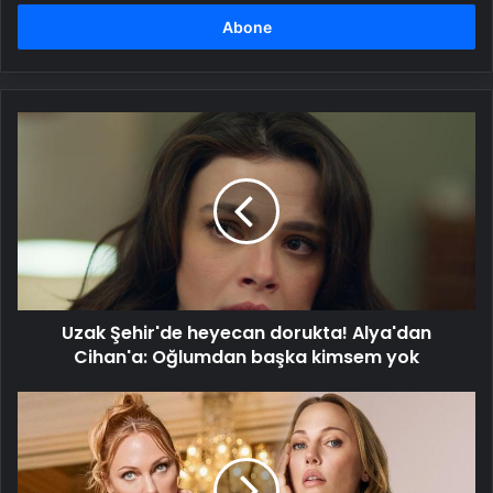
adresinizi
girin
Uzak
Şehir'de
heyecan
dorukta!
Alya'dan
Cihan'a:
Oğlumdan
başka
kimsem
Uzak Şehir'de heyecan dorukta! Alya'dan
yok
Cihan'a: Oğlumdan başka kimsem yok
Meryem
Uzerli
Çırağan
Sarayı'nda!