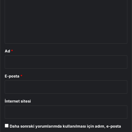
r
u
m
*
Ad
*
E-posta
*
İnternet sitesi
Daha sonraki yorumlarımda kullanılması için adım, e-posta