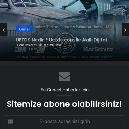
Genel
Datahost İle Güvenilir Sunucu Hizmetleri
En Güncel Haberler İçin
Sitemize abone olabilirsiniz!
E-
posta