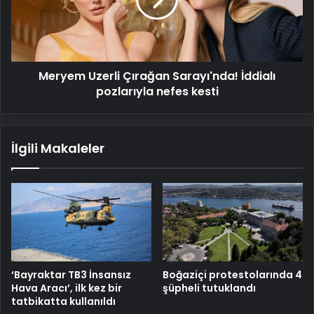
İddialı
pozlarıyla
nefes
kesti
Meryem Uzerli Çırağan Sarayı'nda! İddialı
pozlarıyla nefes kesti
İlgili Makaleler
‘Bayraktar TB3 İnsansız
Boğaziçi protestolarında 4
Hava Aracı’, ilk kez bir
şüpheli tutuklandı
tatbikatta kullanıldı