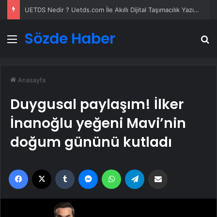
UETDS Nedir ? Uetds.com İle Akıllı Dijital Taşımacılık Yazılımı
Sözde Haber
Menü
A
Anasayfa
Duygusal paylaşım! İlker
İnanoğlu yeğeni Mavi’nin
doğum gününü kutladı
Facebook
X
Tumblr
Messenger
WhatsApp
Telegram
Email'den paylaş