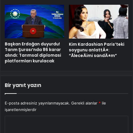
Başkan Erdoğan duyurdu!
Kim Kardashian Paris’teki
Tarım Şurası’nda 86 karar
soygunu anlattÄ±:
alındı: Tarımsal diplomasi
“ÃleceÄimi sandÄ±m”
platformları kurulacak
Bir yanıt yazın
E-posta adresiniz yayınlanmayacak.
Gerekli alanlar
*
ile
işaretlenmişlerdir
Y
o