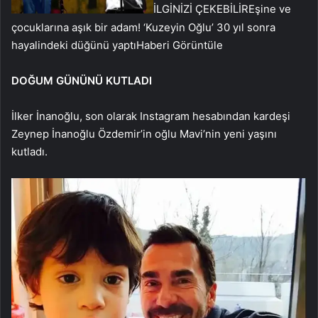
İLGİNİZİ ÇEKEBİLİR
Eşine ve
çocuklarına aşık bir adam! ‘Kuzeyin Oğlu’ 30 yıl sonra
hayalindeki düğünü yaptı
Haberi Görüntüle
DOĞUM GÜNÜNÜ KUTLADI
İlker İnanoğlu, son olarak Instagram hesabından kardeşi
Zeynep İnanoğlu Özdemir’in oğlu Mavi’nin yeni yaşını
kutladı.