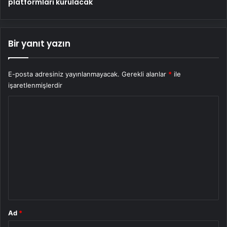
platformları kurulacak
Bir yanıt yazın
E-posta adresiniz yayınlanmayacak.
Gerekli alanlar
*
ile
işaretlenmişlerdir
Y
o
r
u
m
*
Ad
*