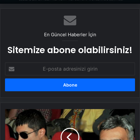
Datahost İle Güvenilir Sunucu Hizmetleri
Taşımacılık Yazılımı
En Güncel Haberler İçin
Sitemize abone olabilirsiniz!
E-
posta
adresinizi
girin
Özcan
Deniz,
ağabeyine
seslendi:
"Akıl