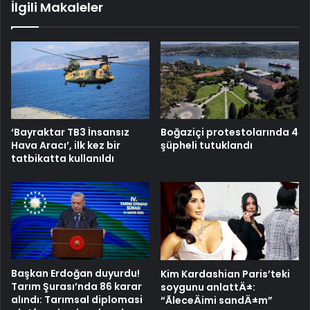
İlgili Makaleler
‘Bayraktar TB3 İnsansız
Boğaziçi protestolarında 4
Hava Aracı’, ilk kez bir
şüpheli tutuklandı
tatbikatta kullanıldı
Başkan Erdoğan duyurdu!
Kim Kardashian Paris’teki
Tarım Şurası’nda 86 karar
soygunu anlattÄ±:
alındı: Tarımsal diplomasi
“ÃleceÄimi sandÄ±m”