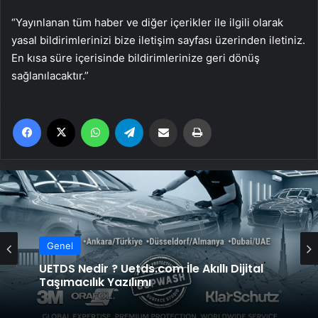
“Yayınlanan tüm haber ve diğer içerikler ile ilgili olarak
yasal bildirimlerinizi bize iletişim sayfası üzerinden iletiniz.
En kısa süre içerisinde bildirimlerinize geri dönüş
sağlanılacaktır.”
Facebook
X
WhatsApp
Telegram
Email'den paylaş
Yaz
Genel
Genel
UETDS Nedir ? Uetds.com İle Akıllı Dijital