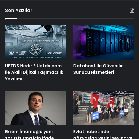
Son Yazılar
UETDS Nedir ? Uetds.com
Datahost İle Güvenilir
İle Akıllı Dijital Taşımacılık
Sunucu Hizmetleri
Yazılımı
Ekrem İmamoğlu yeni
Evlat nöbetinde
soruşturma için ifade
gözyaşları yerini sevinç ve