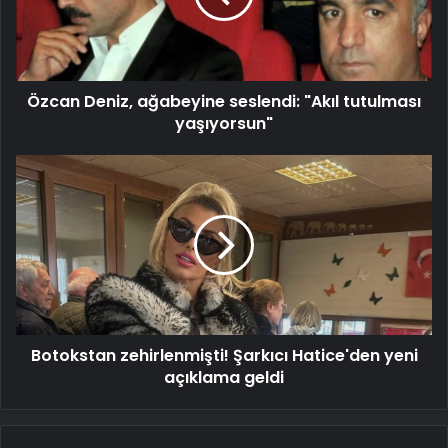
tutulması
yaşıyorsun"
Özcan Deniz, ağabeyine seslendi: "Akıl tutulması
yaşıyorsun"
Botokstan
zehirlenmişti!
Şarkıcı
Hatice'den
yeni
açıklama
geldi
Botokstan zehirlenmişti! Şarkıcı Hatice'den yeni
açıklama geldi