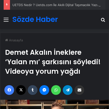
UETDS Nedir ? Uetds.com İle Akıllı Dijital Taşımacılık Yazılımı
Sözde Haber
Menü
A
Anasayfa
Demet Akalın İneklere
‘Yalan mı’ şarkısını söyledi!
Videoya yorum yağdı
Facebook
X
Tumblr
Messenger
WhatsApp
Telegram
Email'den paylaş