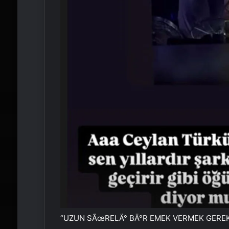
“UZUN SÃœRELÄ° BÄ°R EMEK VERMEK GEREK