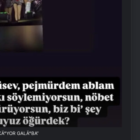
Ä°YOR GALÄ°BA”