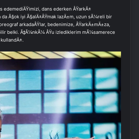
ns edemediÄŸimizi, dans ederken ÅŸarkÄ±
 da Ã§ok iyi Ã§alÄ±ÅŸmak lazÄ±m, uzun sÃ¼reli bir
koreograf arkadaÅŸlar, bedenimize, ÅŸarkÄ±mÄ±za,
bilir belki. Ã‡Ã¼nkÃ¼ ÅŸu izlediklerim mÃ¼samerece
i kullandÄ±.