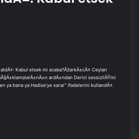
ef aldÄ±: Kabul etsek mi acaba?ÅžarkÄ±cÄ± Ceylan
n aÃ§Ä±klamalarÄ±nÄ±n ardÄ±ndan Derici sessizliÄŸini
ya bana ya Hadise’ye sarar” ifadelerini kullandÄ±.