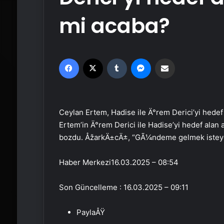
mi acaba?
Facebook
X
Tumblr
Messenger
Email'den paylaş
Ceylan Ertem, Hadise ile Ä°rem Derici’yi hed
Ertem’in Ä°rem Derici ile Hadise’yi hedef ala
bozdu. ÅžarkÄ±cÄ±, “GÃ¼ndeme gelmek isteyen 
Haber Merkezi
16.03.2025 – 08:54
Son Güncelleme : 16.03.2025 – 09:11
PaylaÅŸ