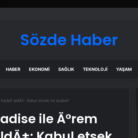
Sözde Haber
HABER
EKONOMI
SAĞLIK
TEKNOLOJI
YAŞAM
i hedef aldÄ±: Kabul etsek mi acaba?
adise ile Ä°rem
aldÄ±: Kabul etsek