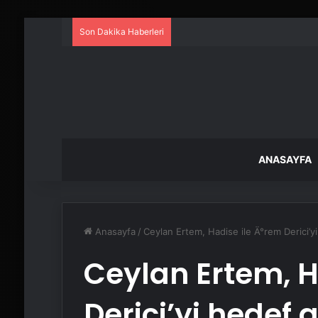
Son Dakika Haberleri
ANASAYFA
Anasayfa
/
Ceylan Ertem, Hadise ile Ä°rem Derici’y
Ceylan Ertem, H
Derici’yi hedef 