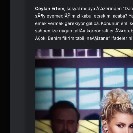
Ceylan Ertem
, sosyal medya Ã¼zerinden “Da
sÃ¶yleyemediÄŸimizi kabul etsek mi acaba? Ya
emek vermek gerekiyor galiba. Konunun ehli 
sahnemize uygun tatlÄ± koreografiler Ã¼rete
Ã§ok. Benim fikrim tabii, naÃ§izane” ifadelerin