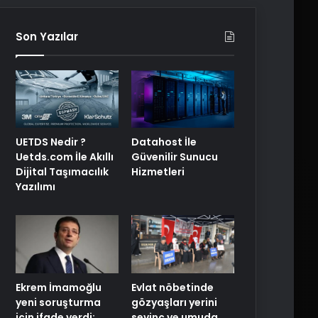
Son Yazılar
UETDS Nedir ?
Datahost İle
Uetds.com İle Akıllı
Güvenilir Sunucu
Dijital Taşımacılık
Hizmetleri
Yazılımı
Ekrem İmamoğlu
Evlat nöbetinde
yeni soruşturma
gözyaşları yerini
için ifade verdi:
sevinç ve umuda