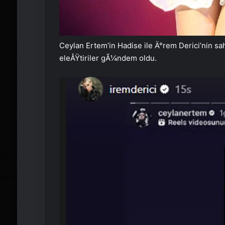
Ceylan Ertem’in Hadise ile Ä°rem Derici’nin 
eleÅŸtiriler gÃ¼ndem oldu.