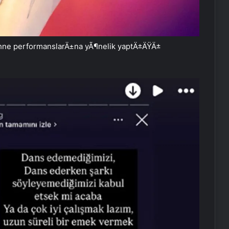
sahne performanslarÄ±na yÃ¶nelik yaptÄ±ÄŸÄ±