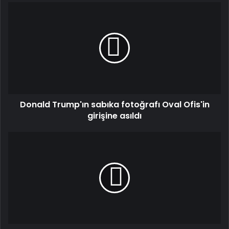
Donald
Trump'ın
sabıka
fotoğrafı
Oval
Ofis'in
girişine
asıldı
Donald Trump'ın sabıka fotoğrafı Oval Ofis'in
girişine asıldı
ABD
Savunma
Bakanı
Pete
Hegseth'ten
Avrupa
ülkelerine
askeri
yatırım