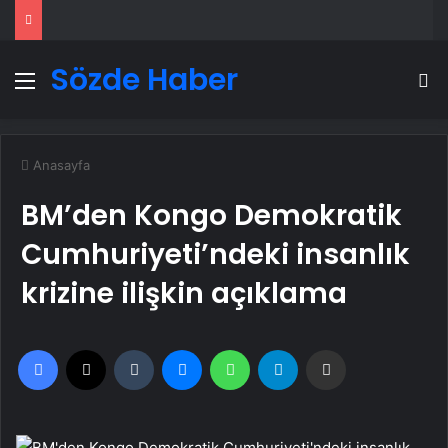
Sözde Haber
Menü
A
Anasayfa
BM’den Kongo Demokratik
Cumhuriyeti’ndeki insanlık
krizine ilişkin açıklama
Facebook
X
Tumblr
Messenger
WhatsApp
Telegram
Email'den paylaş