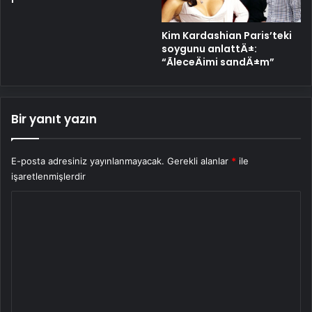
Kim Kardashian Paris’teki
soygunu anlattÄ±:
“ÃleceÄimi sandÄ±m”
Bir yanıt yazın
E-posta adresiniz yayınlanmayacak.
Gerekli alanlar
*
ile
işaretlenmişlerdir
Y
o
r
u
m
*