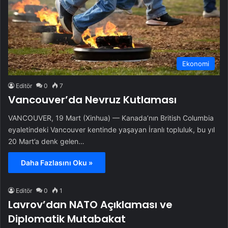
Ekonomi
Editör
0
7
Vancouver’da Nevruz Kutlaması
VANCOUVER, 19 Mart (Xinhua) — Kanada’nın British Columbia
eyaletindeki Vancouver kentinde yaşayan İranlı topluluk, bu yıl
20 Mart’a denk gelen…
Daha Fazlasını Oku »
Editör
0
1
Lavrov’dan NATO Açıklaması ve
Diplomatik Mutabakat