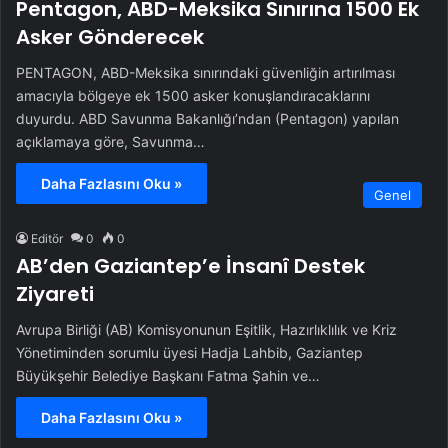
Pentagon, ABD-Meksika Sınırına 1500 Ek
Asker Gönderecek
PENTAGON, ABD-Meksika sınırındaki güvenliğin artırılması
amacıyla bölgeye ek 1500 asker konuşlandıracaklarını
duyurdu. ABD Savunma Bakanlığı’ndan (Pentagon) yapılan
açıklamaya göre, Savunma…
Daha Fazlasını Oku »
Genel
Editör
0
0
AB’den Gaziantep’e İnsanî Destek
Ziyareti
Avrupa Birliği (AB) Komisyonunun Eşitlik, Hazırlıklılık ve Kriz
Yönetiminden sorumlu üyesi Hadja Lahbib, Gaziantep
Büyükşehir Belediye Başkanı Fatma Şahin ve…
Daha Fazlasını Oku »