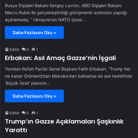
Rusya Dışişleri Bakanı Sergey Lavrov, ABD Dışişleri Bakanı
Marco Rubio ile gerçekleştirdiği görüşmenin ardından yaptığı
açıklamada, ” Ukrayna’nın NATO üyesi…
Daha Fazlasını Oku »
Editör
0
1
Erbakan: Asıl Amaç Gazze’nin İşgali
Yeniden Refah Partisi Genel Başkanı Fatih Erbakan, “Trump her
ne kadar Grönland’dan Meksika’dan bahsetse de asıl hedefinde
‘Büyük İsrail’ planının…
Daha Fazlasını Oku »
Editör
0
1
Trump’ın Gazze Açıklamaları Şaşkınlık
Yarattı