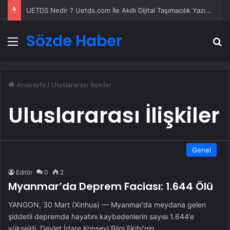
UETDS Nedir ? Uetds.com İle Akıllı Dijital Taşımacılık Yazılımı
Sözde Haber
Menü
A
Anasayfa
/
Uluslararası İlişkiler
Uluslararası İlişkiler
Genel
Editör
0
2
Myanmar’da Deprem Faciası: 1.644 Ölü
YANGON, 30 Mart (Xinhua) — Myanmar’da meydana gelen
şiddetli depremde hayatını kaybedenlerin sayısı 1.644’e
yükseldi. Devlet İdare Konseyi Bilgi Ekibi’nin…