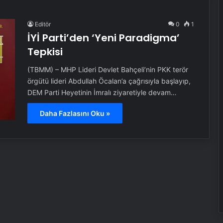
Editör
0
1
İYİ Parti’den ‘Yeni Paradigma’
Tepkisi
(TBMM) – MHP Lideri Devlet Bahçeli’nin PKK terör
örgütü lideri Abdullah Öcalan’a çağrısıyla başlayıp,
DEM Parti Heyetinin İmralı ziyaretiyle devam…
Daha Fazlasını Oku »