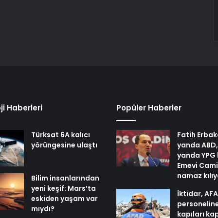
ji Haberleri
Popüler Haberler
Türksat 6A kalıcı
Fatih Erbak
yörüngesine ulaştı
yanda ABD,
yanda YPG 
Emevi Cami
namaz kılı
Bilim insanlarından
yeni keşif: Mars’ta
İktidar, AF
eskiden yaşam var
personelin
mıydı?
kapıları ka