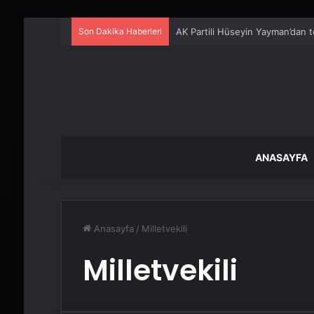
Son Dakika Haberleri
AK Partili Hüseyin Yayman’dan t
ANASAYFA
Anasayfa
/
Milletvekili
Milletvekili