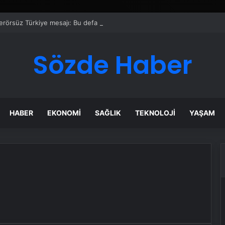
erörsüz Türkiye mesajı: Bu defa sonuç alacağız
Sözde Haber
HABER
EKONOMI
SAĞLIK
TEKNOLOJI
YAŞAM