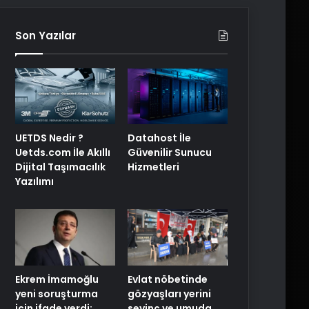
Son Yazılar
UETDS Nedir ?
Datahost İle
Uetds.com İle Akıllı
Güvenilir Sunucu
Dijital Taşımacılık
Hizmetleri
Yazılımı
Ekrem İmamoğlu
Evlat nöbetinde
yeni soruşturma
gözyaşları yerini
için ifade verdi:
sevinç ve umuda