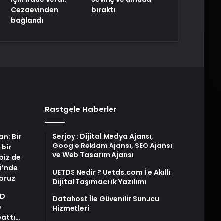
Cezaevinden
bıraktı
bağlandı
Rastgele Haberler
Serjoy : Dijital Medya Ajansı,
an: Bir
Google Reklam Ajansı, SEO Ajansı
 bir
ve Web Tasarım Ajansı
biz de
i’nde
UETDS Nedir ? Uetds.com İle Akıllı
yoruz
Dijital Taşımacılık Yazılımı
AD
Datahost İle Güvenilir Sunucu
e
Hizmetleri
pattı…