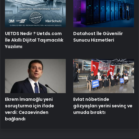
UETDS Nedir ? Uetds.com
Datahost İle Güvenilir
İle Akıllı Dijital Taşımacılık
Sunucu Hizmetleri
Yazılımı
Ekrem İmamoğlu yeni
Evlat nöbetinde
soruşturma için ifade
gözyaşları yerini sevinç ve
verdi: Cezaevinden
umuda bıraktı
bağlandı