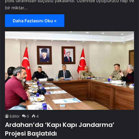
polis tarafından suçüstü yakalandı. Üzerinde uyuşturucu hap ve
bir miktar…
Daha Fazlasını Oku »
Editör
0
4
Ardahan’da ‘Kapı Kapı Jandarma’
Projesi Başlatıldı