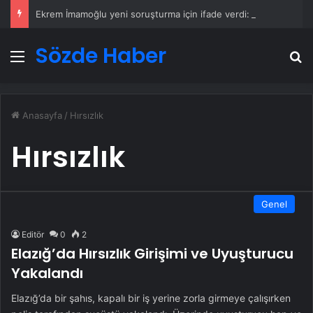
Ekrem İmamoğlu yeni soruşturma için ifade verdi: Cezaevinden bağlandı
Sözde Haber
Menü
A
Anasayfa
/
Hırsızlık
Hırsızlık
Genel
Editör
0
2
Elazığ’da Hırsızlık Girişimi ve Uyuşturucu
Yakalandı
Elazığ’da bir şahıs, kapalı bir iş yerine zorla girmeye çalışırken