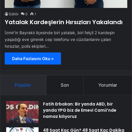
Editör
0
1
Yatalak Kardeşlerin Hırsızları Yakalandı
İzmir’in Bayraklı ilçesinde biri yatalak, biri felçli 2 kardeşin
yaşadığı eve girerek cep telefonu ve cüzdanlarını çalan
hırsızlar, polis ekipleri…
Daha Fazlasını Oku »
Popüler
Son
Yorumlar
Fatih Erbakan: Bir yanda ABD, bir
yanda YPG biz de Emevi Camii’nde
namaz kılıyoruz
48 Saat Kaç Gün? 48 Saat Kaç Dakika