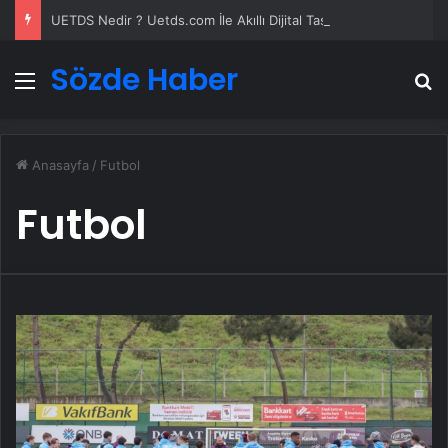
UETDS Nedir ? Uetds.com İle Akıllı Dijital Taşımacılık Yazılımı
Sözde Haber
Menü
A
Anasayfa
/
Futbol
Futbol